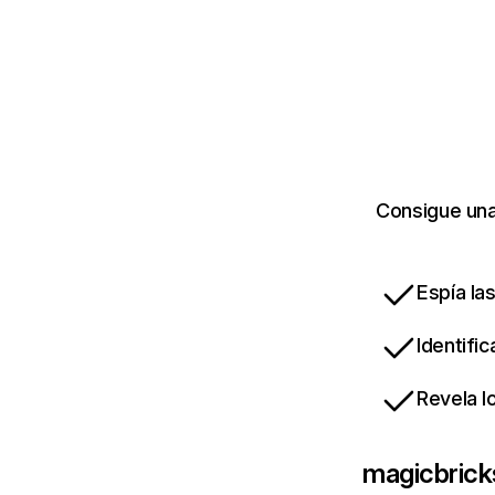
Consigue una
Espía la
Identifi
Revela l
magicbric