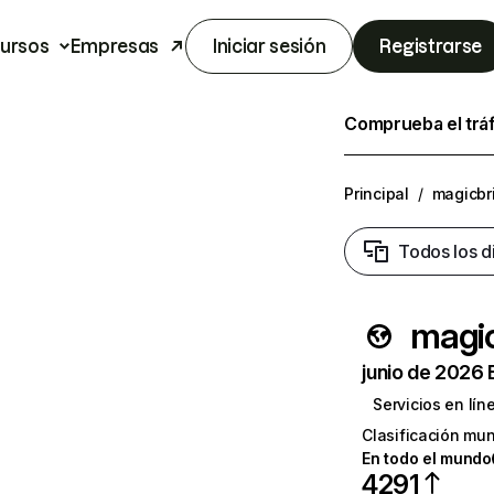
ursos
Empresas
Iniciar sesión
Registrarse
Comprueba el trá
Principal
/
magicbr
Todos los d
magi
junio de 2026 
Servicios en lín
Clasificación mun
En todo el mundo
4291