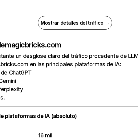
Mostrar detalles del tráfico →
de
magicbricks.com
nstante un desglose claro del tráfico procedente de 
ricks.com en las principales plataformas de IA:
as de ChatGPT
Gemini
Perplexity
s!
e plataformas de IA (absoluto)
16 mil