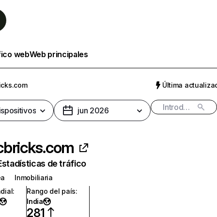
fico web
Web principales
icks.com
Última actualizac
ispositivos
jun 2026
cbricks.com
Estadísticas de tráfico
ea
Inmobiliaria
dial
:
Rango del país
:
India
281