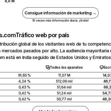
8,9 M
Consigue información de marketing →
10 veces más información diaria. ¡Gratis!
ks.com
Tráfico web por país
stribución global de los visitantes web de tu competen
 mercados pasados por alto. La audiencia mayoritaria
om está en India seguido de Estados Unidos y Emirato
Todos los aparatos
Escr
91,65 %
11,07 M
14,0
4,24 %
512,09 mil
46,1
0,43 %
51,64 mil
66,
0,42 %
51,24 mil
54,7
0,42 %
50,77 mil
48,3