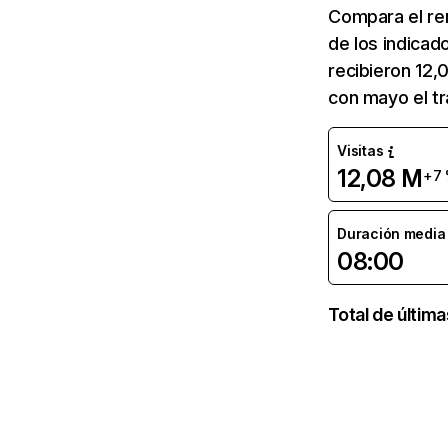
Compara el re
de los indicad
recibieron 12,
con mayo el t
Visitas
12,08 M
+7
Duración media d
08:00
Total de últim