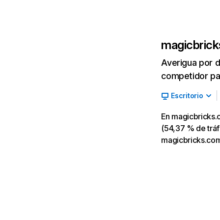
magicbric
Averigua por d
competidor par
Escritorio
En magicbricks.
(54,37 % de tráfi
magicbricks.com,