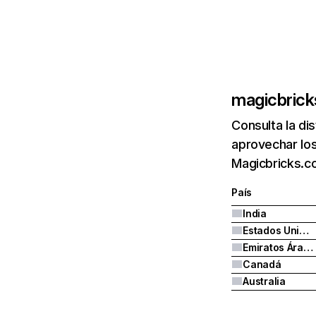
magicbric
Consulta la di
aprovechar los
Magicbricks.c
País
India
Estados Unidos
Emiratos Árabes Unidos
Canadá
Australia