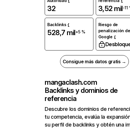
Autoridad
referencia
32
3,52 mil
-11
Backlinks
Riesgo de
penalización d
528,7 mil
+5 %
Google
Desbloqu
Consigue más datos gratis →
mangaclash.com
Backlinks y dominios de
referencia
Descubre los dominios de referenc
tu competencia, evalúa la expansió
su perfil de backlinks y obtén una 