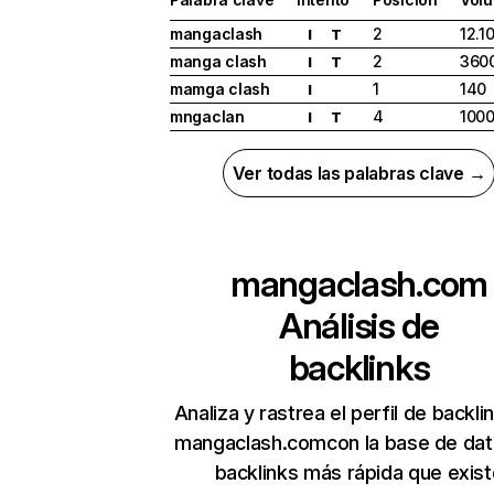
mangaclash
2
12.1
I
T
manga clash
2
360
I
T
mamga clash
1
140
I
mngaclan
4
100
I
T
Ver todas las palabras clave →
mangaclash.com
Análisis de
backlinks
Analiza y rastrea el perfil de backli
mangaclash.comcon la base de dat
backlinks más rápida que exist