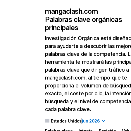
mangaclash.com
Palabras clave orgánicas
principales
Investigación Orgánica
está diseña
para ayudarte a descubrir las mejor
palabras clave de la competencia. L
herramienta te mostrará las princip
palabras clave que dirigen tráfico a
mangaclash.com, al tiempo que te
proporciona el volumen de búsque
exacto, el coste por clic, la intenció
búsqueda y el nivel de competencia
cada palabra clave.
Estados Unidos
jun 2026
Palabra clave
Intento
Posición
Vol