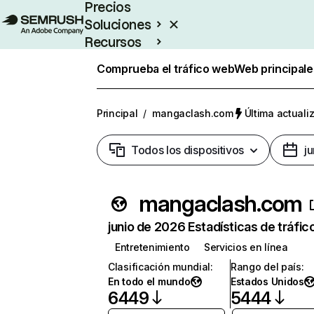
Precios
Soluciones
Recursos
Empresas
Comprueba el tráfico web
Web principale
Principal
/
mangaclash.com
Última actuali
Todos los dispositivos
j
mangaclash.com
junio de 2026 Estadísticas de tráfic
Entretenimiento
Servicios en línea
Clasificación mundial
:
Rango del país
:
En todo el mundo
Estados Unidos
6449
5444