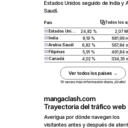
Estados Unidos seguido de India y 
Saudí.
Todos los a
País
Estados Unidos
24,82 %
2,07 
India
8,19 %
681,99 m
Arabia Saudí
6,82 %
567,84 m
Filipinas
5,91 %
491,84 m
Canadá
4,02 %
334,35 m
Ver todos los países →
10 veces más información diaria. ¡Gratis!
mangaclash.com
Trayectoria del tráfico web
Averigua por dónde navegan los
visitantes antes y después de aterr