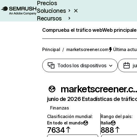
Precios
Soluciones
Recursos
Empresas
Comprueba el tráfico web
Web principale
Principal
/
marketscreener.com
Última actu
Todos los dispositivos
j
marketscree
junio de 2026 Estadísticas de tráfic
Finanzas
Clasificación mundial
:
Rango del país
:
En todo el mundo
Italia
7634
888