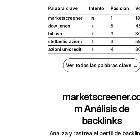
Palabra clave
Intento
Posición
V
marketscreener
1
18
N
dow jones
5
4
I
bit: isp
3
3
I
stellantis azioni
3
5
I
azioni unicredit
4
3
I
Ver todas las palabras clave →
marketscreener.c
m
Análisis de
backlinks
Analiza y rastrea el perfil de backli