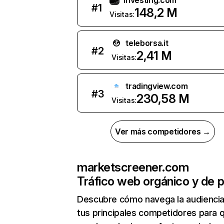
investing.com
#
1
148,2 M
Visitas:
teleborsa.it
#
2
2,41 M
Visitas:
tradingview.com
#
3
230,58 M
Visitas:
Ver más competidores →
marketscreener.com
Tráfico web orgánico y de 
Descubre cómo navega la audienci
tus principales competidores para 