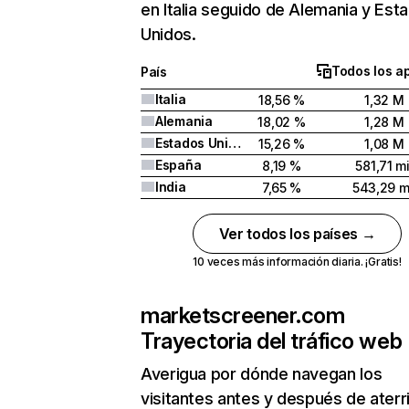
en Italia seguido de Alemania y Est
Unidos.
Todos los a
País
Italia
18,56 %
1,32 M
Alemania
18,02 %
1,28 M
Estados Unidos
15,26 %
1,08 M
España
8,19 %
581,71 mi
India
7,65 %
543,29 m
Ver todos los países →
10 veces más información diaria. ¡Gratis!
marketscreener.com
Trayectoria del tráfico web
Averigua por dónde navegan los
visitantes antes y después de aterr