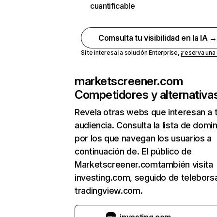
cuantificable
Comsulta tu visibilidad en la IA 
Si te interesa la solución Enterprise,
¡reserva un
marketscreener.com
Competidores y alternativa
Revela otras webs que interesan a 
audiencia. Consulta la lista de domi
por los que navegan los usuarios a
continuación de. El público de
Marketscreener.comtambién visita
investing.com, seguido de teleborsa
tradingview.com.