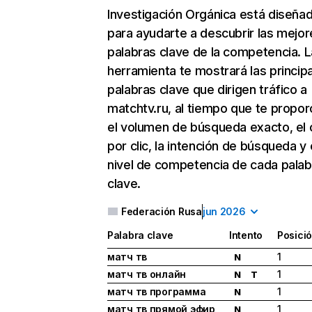
Investigación Orgánica
está diseña
para ayudarte a descubrir las mejor
palabras clave de la competencia. L
herramienta te mostrará las princip
palabras clave que dirigen tráfico a
matchtv.ru, al tiempo que te propor
el volumen de búsqueda exacto, el 
por clic, la intención de búsqueda y 
nivel de competencia de cada palab
clave.
Federación Rusa
jun 2026
Palabra clave
Intento
Posici
матч тв
1
N
матч тв онлайн
1
N
T
матч тв программа
1
N
матч тв прямой эфир
1
N