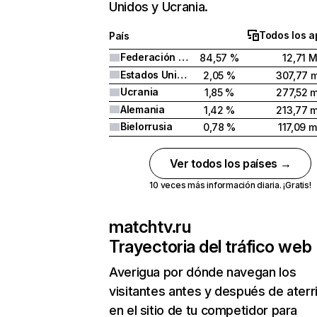
Unidos y Ucrania.
Todos los a
País
Federación Rusa
84,57 %
12,71 
Estados Unidos
2,05 %
307,77 m
Ucrania
1,85 %
277,52 m
Alemania
1,42 %
213,77 m
Bielorrusia
0,78 %
117,09 m
Ver todos los países →
10 veces más información diaria. ¡Gratis!
matchtv.ru
Trayectoria del tráfico web
Averigua por dónde navegan los
visitantes antes y después de aterr
en el sitio de tu competidor para