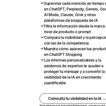
Supervisa cada mención en tiempo 
en ChatGPT, Perplexity, Gemini, Go
AI Mode, Claude, Grok y otras
plataformas de búsqueda de IA
Filtra la información desde la marca 
nivel de producto o prompt
Compara la visibilidad y la percepci
con las de la competencia
Muestra cómo aparecen tus produc
en ChatGPT Shopping
Los informes personalizables y la
asistencia de expertos te ayudan a
proteger tu mensaje y a convertir la
visibilidad de la IA en crecimiento
cuantificable
Comsulta tu visibilidad en la IA 
Si te interesa la solución Enterprise,
¡reserva un