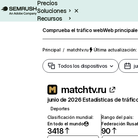
Precios
Soluciones
Recursos
Empresas
Comprueba el tráfico web
Web principale
Principal
/
matchtv.ru
Última actualización:
Todos los dispositivos
j
matchtv.ru
junio de 2026 Estadísticas de tráfic
Deportes
Clasificación mundial
:
Rango del país
:
En todo el mundo
Federación Rusa
3418
90