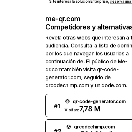
Si te interesa la solución Enterprise,
¡reserva un
me-qr.com
Competidores y alternativa
Revela otras webs que interesan a 
audiencia. Consulta la lista de domi
por los que navegan los usuarios a
continuación de. El público de Me-
qr.comtambién visita qr-code-
generator.com, seguido de
qrcodechimp.com y uniqode.com.
qr-code-generator.com
#
1
7,78 M
Visitas:
qrcodechimp.com
#
2