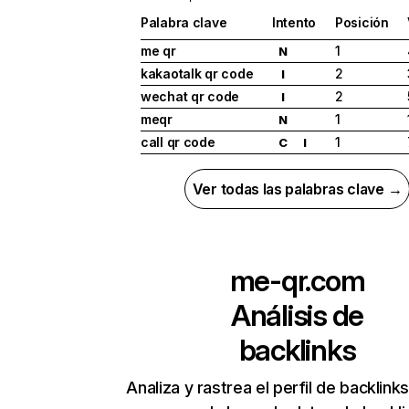
Palabra clave
Intento
Posición
me qr
1
N
kakaotalk qr code
2
I
wechat qr code
2
I
meqr
1
N
call qr code
1
C
I
Ver todas las palabras clave →
me-qr.com
Análisis de
backlinks
Analiza y rastrea el perfil de backlin