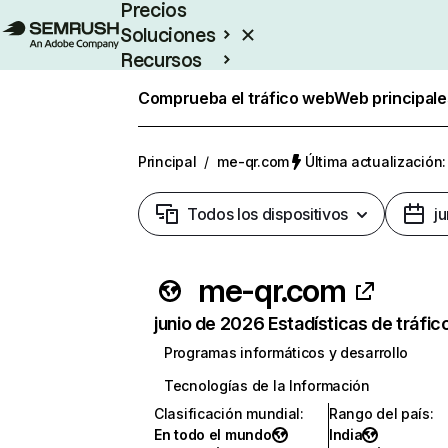
Precios
Soluciones
Recursos
Empresas
Comprueba el tráfico web
Web principale
Principal
/
me-qr.com
Última actualización:
Todos los dispositivos
j
me-qr.com
junio de 2026 Estadísticas de tráfic
Programas informáticos y desarrollo
Tecnologías de la Información
Clasificación mundial
:
Rango del país
:
En todo el mundo
India