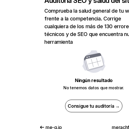
Auditoría SEO y salud del sit
Comprueba la salud general de tu 
frente a la competencia. Corrige
cualquiera de los más de 130 error
técnicos y de SEO que encuentra n
herramienta
Ningún resultado
No tenemos datos que mostrar.
Consigue tu auditoría →
me-q.jp
merachf