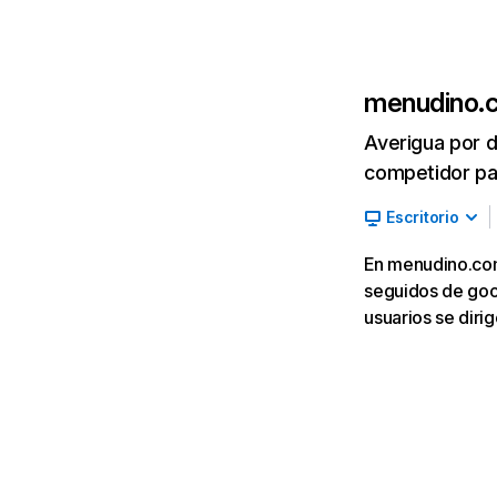
menudino.
Averigua por d
competidor par
Escritorio
En menudino.com,
seguidos de goog
usuarios se dir