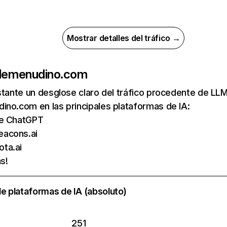
Mostrar detalles del tráfico →
de
menudino.com
nstante un desglose claro del tráfico procedente de 
no.com en las principales plataformas de IA:
de ChatGPT
eacons.ai
ta.ai
s!
e plataformas de IA (absoluto)
251