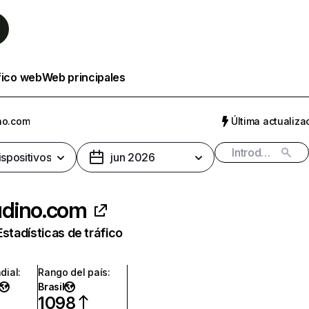
fico web
Web principales
no.com
Última actualizac
ispositivos
jun 2026
dino.com
Estadísticas de tráfico
dial
:
Rango del país
:
Brasil
1098