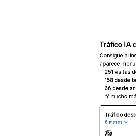
Tráfico IA 
Consigue al i
aparece menudi
251 visitas 
158 desde b
66 desde ano
¡Y mucho má
Tráfico desd
6 meses