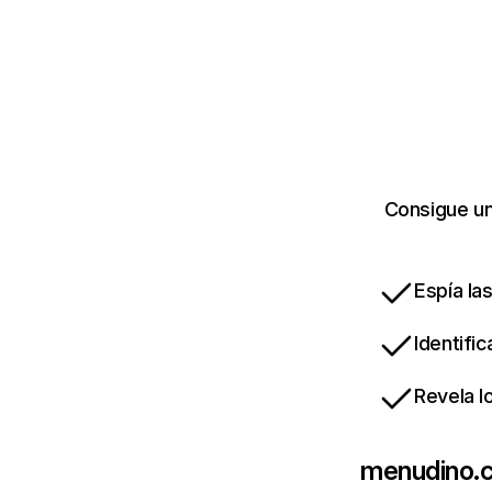
Consigue un
Espía la
Identifi
Revela l
menudino.