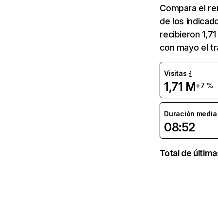
Compara el re
de los indicad
recibieron 1,7
con mayo el t
Visitas
1,71 M
+7 %
Duración media d
08:52
Total de últim