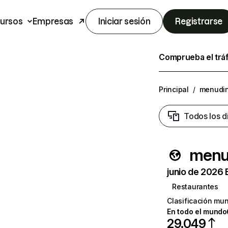
ursos
Empresas
Iniciar sesión
Registrarse
Comprueba el trá
Principal
/
menudi
Todos los d
menu
junio de 2026 
Restaurantes
Clasificación mun
En todo el mundo
29.049