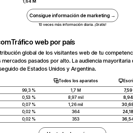
1,64 M
Consigue información de marketing →
10 veces más información diaria. ¡Gratis!
com
Tráfico web por país
stribución global de los visitantes web de tu competen
s mercados pasados por alto. La audiencia mayoritari
 seguido de Estados Unidos y Argentina.
Todos los aparatos
Escri
99,3 %
1,7 M
7,59
0,53 %
8,97 mil
8,9
0,07 %
1,26 mil
30,6
0,02 %
364
24,1
0,02 %
353
36,5