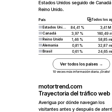
Estados Unidos seguido de Canadá
Reino Unido.
Todos los a
País
Estados Unidos
84,41 %
3,41 M
Canadá
3,97 %
160,49 m
Reino Unido
1,46 %
58,85 mi
Alemania
0,81 %
32,87 mi
Brasil
0,61 %
24,65 mi
Ver todos los países →
10 veces más información diaria. ¡Gratis!
motortrend.com
Trayectoria del tráfico web
Averigua por dónde navegan los
visitantes antes y después de aterr