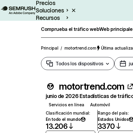
Precios
Soluciones
Recursos
Empresas
Comprueba el tráfico web
Web principale
Principal
/
motortrend.com
Última actualiza
Todos los dispositivos
j
motortrend.com
junio de 2026 Estadísticas de tráfic
Servicios en línea
Automóvil
Clasificación mundial
:
Rango del país
:
En todo el mundo
Estados Unidos
13.206
3370