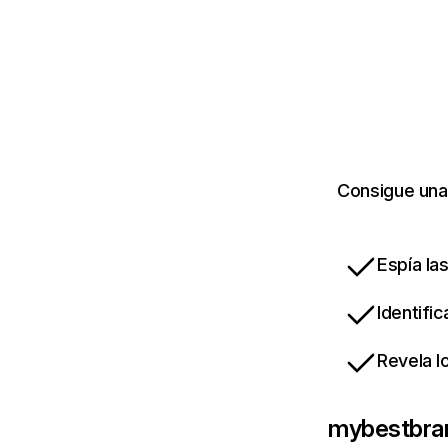
Consigue una
Espía la
Identifi
Revela l
mybestbra