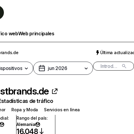
fico web
Web principales
rands.de
Última actualizac
ispositivos
jun 2026
stbrands.de
Estadísticas de tráfico
nor
Ropa y Moda
Servicios en línea
dial
:
Rango del país
:
Alemania
16.048