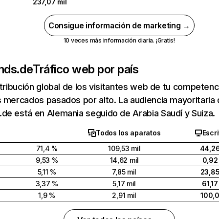
237,07 mil
Consigue información de marketing →
10 veces más información diaria. ¡Gratis!
nds.de
Tráfico web por país
stribución global de los visitantes web de tu competen
 mercados pasados por alto. La audiencia mayoritaria
de está en Alemania seguido de Arabia Saudí y Suiza.
Todos los aparatos
Escri
71,4 %
109,53 mil
44,2
9,53 %
14,62 mil
0,92
5,11 %
7,85 mil
23,8
3,37 %
5,17 mil
61,1
1,9 %
2,91 mil
100,