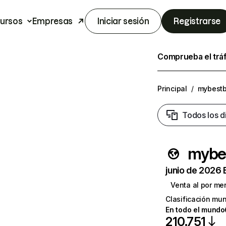
ursos
Empresas
Iniciar sesión
Registrarse
Comprueba el trá
Principal
/
mybestb
Todos los d
mybe
junio de 2026 
Venta al por me
Clasificación mun
En todo el mundo
210.751