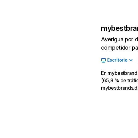
mybestbra
Averigua por d
competidor par
Escritorio
En mybestbrands
(65,8 % de tráfi
mybestbrands.de