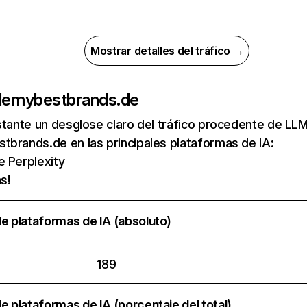
Mostrar detalles del tráfico →
de
mybestbrands.de
nstante un desglose claro del tráfico procedente de 
brands.de en las principales plataformas de IA:
e Perplexity
s!
e plataformas de IA (absoluto)
189
e plataformas de IA (porcentaje del total)