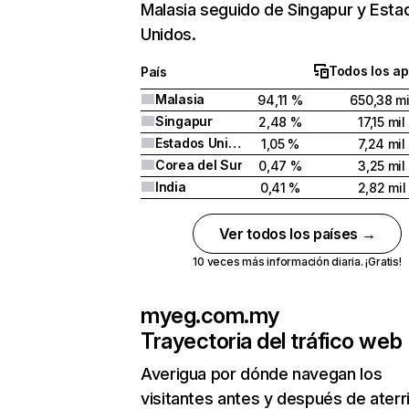
Malasia seguido de Singapur y Esta
Unidos.
Todos los ap
País
Malasia
94,11 %
650,38 mi
Singapur
2,48 %
17,15 mil
Estados Unidos
1,05 %
7,24 mil
Corea del Sur
0,47 %
3,25 mil
India
0,41 %
2,82 mil
Ver todos los países →
10 veces más información diaria. ¡Gratis!
myeg.com.my
Trayectoria del tráfico web
Averigua por dónde navegan los
visitantes antes y después de aterr