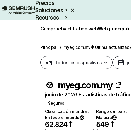
Precios
Soluciones
Recursos
Empresas
Comprueba el tráfico web
Web principale
Principal
/
myeg.com.my
Última actualizaci
Todos los dispositivos
j
myeg.com.my
junio de 2026 Estadísticas de tráfic
Seguros
Clasificación mundial
:
Rango del país
:
En todo el mundo
Malasia
62.824
549