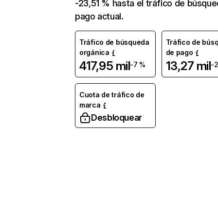
-23,51 % hasta el tráfico de búsqu
pago actual.
Tráfico de búsqueda
Tráfico de bús
orgánica
de pago
417,95 mil
13,27 mil
-7 %
-
Cuota de tráfico de
marca
Desbloquear