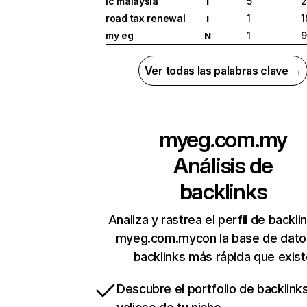
ic malaysia
5
2
I
road tax renewal
1
1
I
my eg
1
9
N
Ver todas las palabras clave →
myeg.com.my
Análisis de
backlinks
Analiza y rastrea el perfil de backli
myeg.com.mycon la base de dato
backlinks más rápida que exist
Descubre el portfolio de backlin