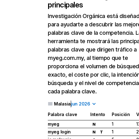
principales
Investigación Orgánica
está diseña
para ayudarte a descubrir las mejor
palabras clave de la competencia. L
herramienta te mostrará las princip
palabras clave que dirigen tráfico a
myeg.com.my, al tiempo que te
proporciona el volumen de búsque
exacto, el coste por clic, la intenció
búsqueda y el nivel de competencia
cada palabra clave.
Malasia
jun 2026
Palabra clave
Intento
Posición
V
myeg
1
1
N
myeg login
1
2
N
T