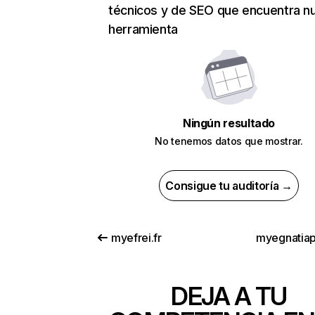
técnicos y de SEO que encuentra n
herramienta
Ningún resultado
No tenemos datos que mostrar.
Consigue tu auditoría →
myefrei.fr
myegnatiap
DEJA A TU