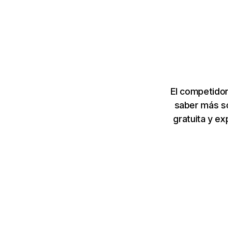
El competidor
saber más so
gratuita y e