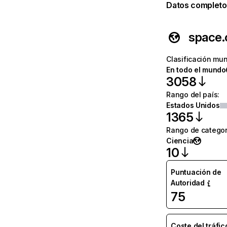
Datos completo
space
Clasificación mun
En todo el mundo
3058
Rango del país
:
Estados Unidos
1365
Rango de categor
Ciencia
10
Puntuación de
Autoridad
75
Coste del tráfic