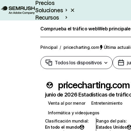
Precios
Soluciones
Recursos
Empresas
Comprueba el tráfico web
Web principale
Principal
/
pricecharting.com
Última actuali
Todos los dispositivos
j
pricecharting.com
junio de 2026 Estadísticas de tráfic
Venta al por menor
Entretenimiento
Informática y videojuegos
Clasificación mundial
:
Rango del país
:
En todo el mundo
Estados Unidos