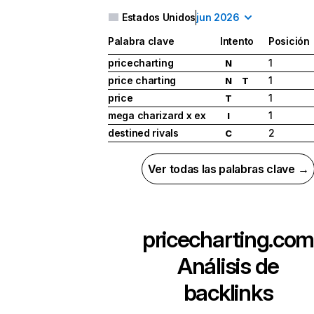
Estados Unidos
jun 2026
Palabra clave
Intento
Posición
pricecharting
1
N
price charting
1
N
T
price
1
T
mega charizard x ex
1
I
destined rivals
2
C
Ver todas las palabras clave →
pricecharting.co
Análisis de
backlinks