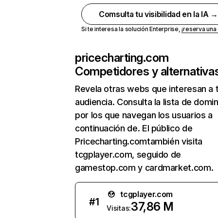
Comsulta tu visibilidad en la IA 
Si te interesa la solución Enterprise,
¡reserva un
pricecharting.com
Competidores y alternativa
Revela otras webs que interesan a 
audiencia. Consulta la lista de domi
por los que navegan los usuarios a
continuación de. El público de
Pricecharting.comtambién visita
tcgplayer.com, seguido de
gamestop.com y cardmarket.com.
tcgplayer.com
#
1
37,86 M
Visitas: