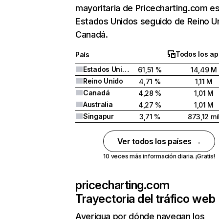
mayoritaria de Pricecharting.com e
Estados Unidos seguido de Reino U
Canadá.
Todos los ap
País
Estados Unidos
61,51 %
14,49 M
Reino Unido
4,71 %
1,11 M
Canadá
4,28 %
1,01 M
Australia
4,27 %
1,01 M
Singapur
3,71 %
873,12 mi
Ver todos los países →
10 veces más información diaria. ¡Gratis!
pricecharting.com
Trayectoria del tráfico web
Averigua por dónde navegan los