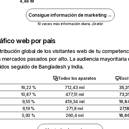
4,48 M
Consigue información de marketing →
10 veces más información diaria. ¡Gratis!
áfico web por país
stribución global de los visitantes web de tu competen
 mercados pasados por alto. La audiencia mayoritaria 
dos seguido de Bangladesh y India.
Todos los aparatos
Escr
16,22 %
712,43 mil
35,3
10,87 %
477,51 mil
73,3
9,55 %
419,34 mil
19,8
6,19 %
271,8 mil
27,1
5,93 %
260,4 mil
18,6