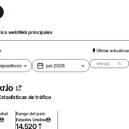
fico web
Web principales
o
Última actualizac
ispositivos
jun 2026
r.io
Estadísticas de tráfico
dial
:
Rango del país
:
Estados Unidos
14.520