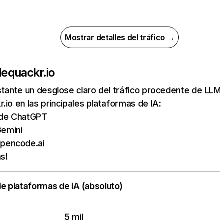
Mostrar detalles del tráfico →
de
quackr.io
nstante un desglose claro del tráfico procedente de 
.io en las principales plataformas de IA:
s de ChatGPT
emini
pencode.ai
s!
e plataformas de IA (absoluto)
5 mil