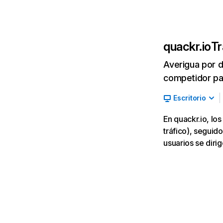
quackr.io
Tr
Averigua por d
competidor par
Escritorio
En quackr.io, l
tráfico), seguido
usuarios se diri