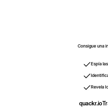
Consigue una in
Espía la
Identifi
Revela l
quackr.io
Tr