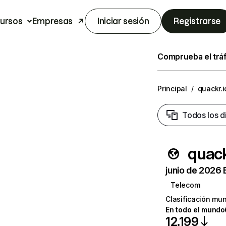
ursos
Empresas
Iniciar sesión
Registrarse
Comprueba el trá
Principal
/
quackr.i
Todos los d
quack
junio de 2026 
Telecom
Clasificación mun
En todo el mundo
12.199