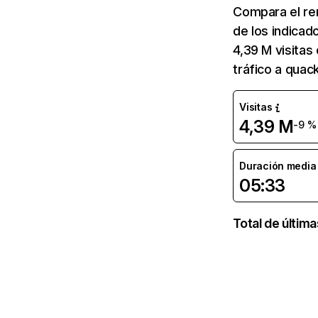
Compara el re
de los indicad
4,39 M visitas
tráfico a quac
Visitas
4,39 M
-9 %
Duración media d
05:33
Total de últim