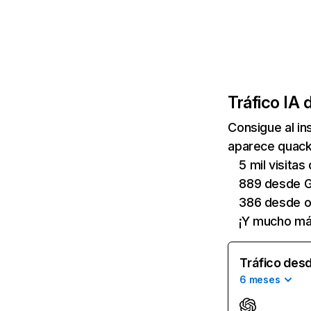
Tráfico IA 
Consigue al i
aparece quackr
5 mil visita
889 desde G
386 desde o
¡Y mucho má
Tráfico desd
6 meses