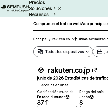
Precios
Soluciones
Recursos
Empresas
Comprueba el tráfico web
Web principale
Principal
/
rakuten.co.jp
Última actualizaci
Todos los dispositivos
j
rakuten.co.jp
junio de 2026 Estadísticas de tráfic
Servicios en línea
Clasificación mundial
:
Rango del país
:
En todo el mundo
Japón
87
8