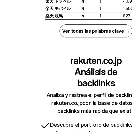
楽天 トラベル
1
4.09
N
楽天 モバイル
1
1.50
N
楽天 競馬
1
823
N
Ver todas las palabras clave →
rakuten.co.jp
Análisis de
backlinks
Analiza y rastrea el perfil de backli
rakuten.co.jpcon la base de dato
backlinks más rápida que exist
Descubre el portfolio de backlin