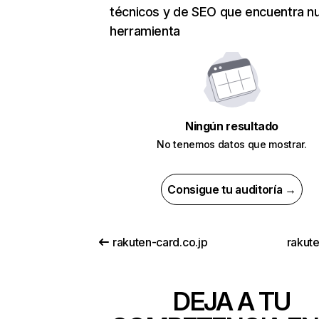
técnicos y de SEO que encuentra n
herramienta
Ningún resultado
No tenemos datos que mostrar.
Consigue tu auditoría →
rakuten-card.co.jp
rakut
DEJA A TU