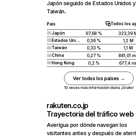
Japón seguido de Estados Unidos y
Taiwán.
Todos los a
País
Japón
97,68 %
323,39 
Estados Unidos
0,36 %
1,2 M
Taiwán
0,33 %
1,1 M
China
0,27 %
881,01 mi
Hong Kong
0,2 %
677,4 mi
Ver todos los países →
10 veces más información diaria. ¡Gratis!
rakuten.co.jp
Trayectoria del tráfico web
Averigua por dónde navegan los
visitantes antes y después de aterr