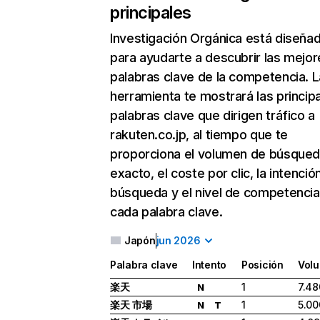
principales
Investigación Orgánica
está diseña
para ayudarte a descubrir las mejor
palabras clave de la competencia. L
herramienta te mostrará las princip
palabras clave que dirigen tráfico a
rakuten.co.jp, al tiempo que te
proporciona el volumen de búsque
exacto, el coste por clic, la intenció
búsqueda y el nivel de competencia
cada palabra clave.
Japón
jun 2026
Palabra clave
Intento
Posición
Vol
楽天
1
7.48
N
楽天 市場
1
5.00
N
T