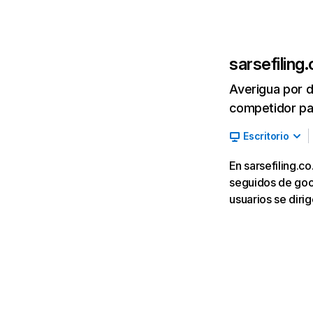
sarsefiling
Averigua por d
competidor par
Escritorio
En sarsefiling.c
seguidos de googl
usuarios se diri