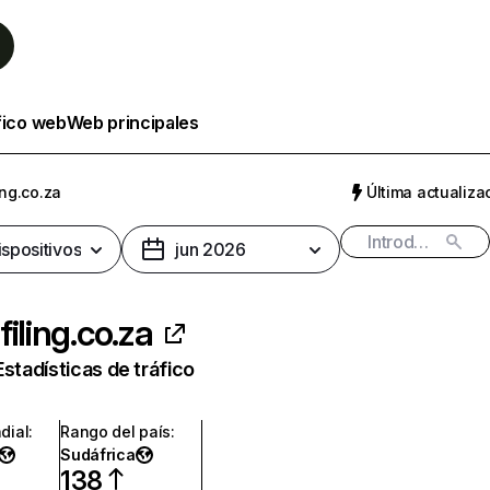
fico web
Web principales
ing.co.za
Última actualizac
ispositivos
jun 2026
filing.co.za
Estadísticas de tráfico
dial
:
Rango del país
:
Sudáfrica
138