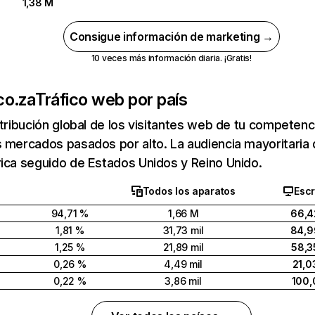
1,38 M
Consigue información de marketing →
10 veces más información diaria. ¡Gratis!
.co.za
Tráfico web por país
stribución global de los visitantes web de tu competen
 mercados pasados por alto. La audiencia mayoritaria d
ica seguido de Estados Unidos y Reino Unido.
Todos los aparatos
Escr
94,71 %
1,66 M
66,4
1,81 %
31,73 mil
84,9
1,25 %
21,89 mil
58,3
0,26 %
4,49 mil
21,0
0,22 %
3,86 mil
100,