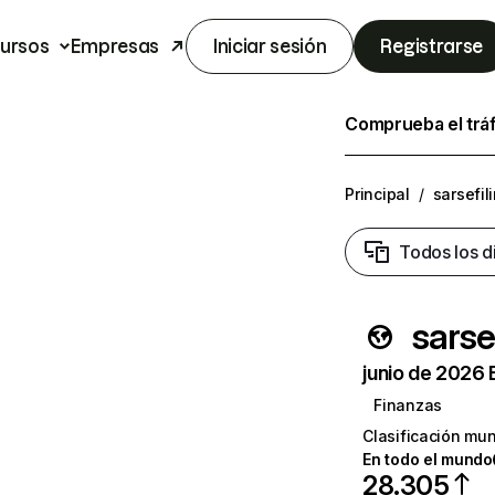
ursos
Empresas
Iniciar sesión
Registrarse
Comprueba el trá
Principal
/
sarsefil
Todos los d
sarse
junio de 2026 
Finanzas
Clasificación mun
En todo el mundo
28.305