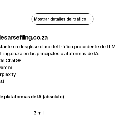
Mostrar detalles del tráfico →
de
sarsefiling.co.za
nstante un desglose claro del tráfico procedente de 
iling.co.za en las principales plataformas de IA:
s de ChatGPT
emini
rplexity
s!
e plataformas de IA (absoluto)
3 mil