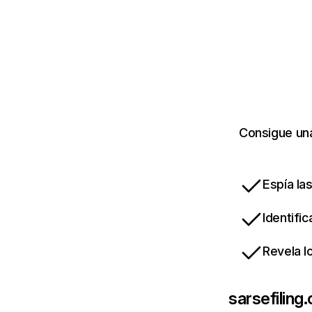
Consigue una
Espía la
Identifi
Revela l
sarsefiling