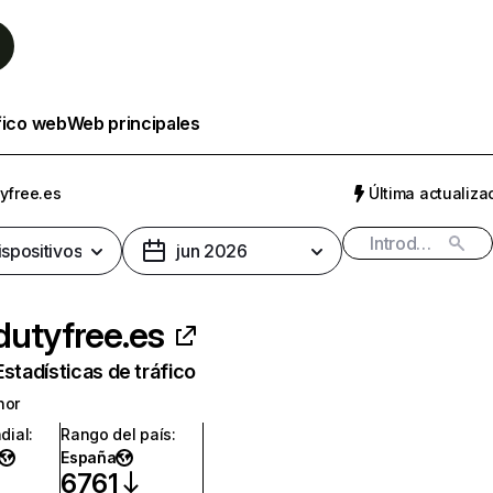
fico web
Web principales
yfree.es
Última actualizac
ispositivos
jun 2026
utyfree.es
Estadísticas de tráfico
nor
dial
:
Rango del país
:
España
6761