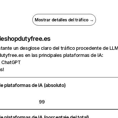
Mostrar detalles del tráfico →
de
shopdutyfree.es
nstante un desglose claro del tráfico procedente de 
tyfree.es en las principales plataformas de IA:
de ChatGPT
s!
e plataformas de IA (absoluto)
99
e plataformas de IA (porcentaje del total)