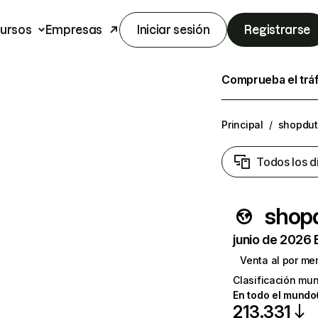
ursos
Empresas
Iniciar sesión
Registrarse
Comprueba el trá
Principal
/
shopdut
Todos los d
shopd
junio de 2026 
Venta al por me
Clasificación mun
En todo el mundo
213.331