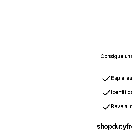
Consigue una
Espía la
Identifi
Revela l
shopdutyfr