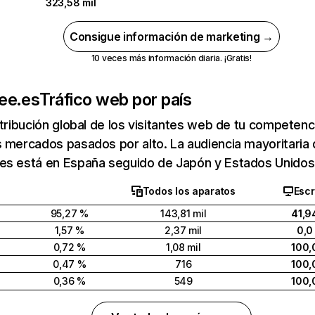
323,58 mil
Consigue información de marketing →
10 veces más información diaria. ¡Gratis!
ee.es
Tráfico web por país
stribución global de los visitantes web de tu competen
 mercados pasados por alto. La audiencia mayoritaria
es está en España seguido de Japón y Estados Unidos
Todos los aparatos
Escr
95,27 %
143,81 mil
41,9
1,57 %
2,37 mil
0,0
0,72 %
1,08 mil
100,
0,47 %
716
100,
0,36 %
549
100,