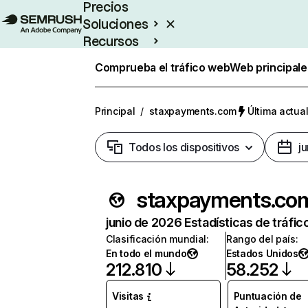
Precios
Soluciones
Recursos
Empresas
Comprueba el tráfico web
Web principale
Principal
/
staxpayments.com
Última actual
Todos los dispositivos
j
staxpayments.co
junio de 2026 Estadísticas de tráfic
Clasificación mundial
:
Rango del país
:
En todo el mundo
Estados Unidos
212.810
58.252
Visitas
Puntuación de