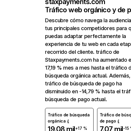
staxpayments.com
Tráfico web orgánico y de 
Descubre cómo navega la audienci
tus principales competidores para 
puedas adaptar perfectamente la
experiencia de tu web en cada etap
recorrido del cliente. tráfico de
Staxpayments.com ha aumentado 
17,19 % mes a mes hasta el tráfico 
búsqueda orgánica actual. Además, 
tráfico de búsqueda de pago ha
disminuido en -14,79 % hasta el tráf
búsqueda de pago actual.
Tráfico de búsqueda
Tráfico de bús
orgánica
de pago
19,08 mil
7,07 mil
+17 %
-15