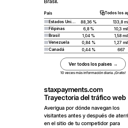
Brasil.
Todos los a
País
Estados Unidos
88,36 %
133,8 mi
Filipinas
6,8 %
10,3 mi
Brasil
1,04 %
1,58 mi
Venezuela
0,84 %
1,27 mi
Canadá
0,44 %
667
Ver todos los países →
10 veces más información diaria. ¡Gratis!
staxpayments.com
Trayectoria del tráfico web
Averigua por dónde navegan los
visitantes antes y después de aterr
en el sitio de tu competidor para