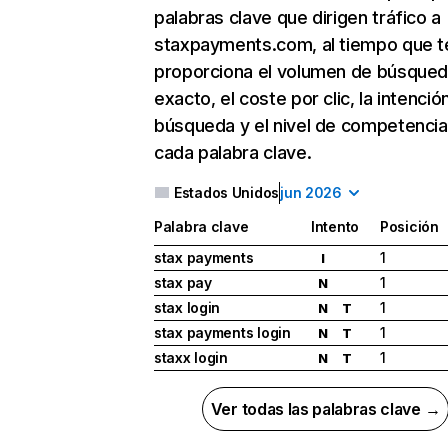
palabras clave que dirigen tráfico a
staxpayments.com, al tiempo que t
proporciona el volumen de búsque
exacto, el coste por clic, la intenció
búsqueda y el nivel de competencia
cada palabra clave.
Estados Unidos
jun 2026
Palabra clave
Intento
Posición
stax payments
1
I
stax pay
1
N
stax login
1
N
T
stax payments login
1
N
T
staxx login
1
N
T
Ver todas las palabras clave →