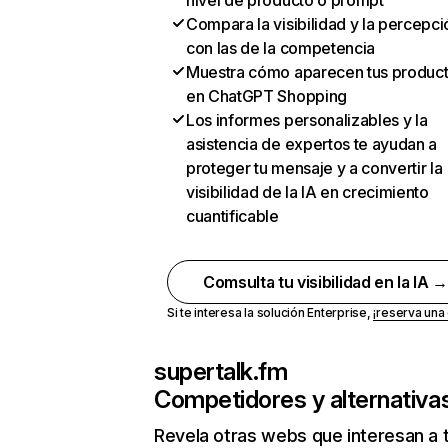
nivel de producto o prompt
Compara la visibilidad y la percepci
con las de la competencia
Muestra cómo aparecen tus produc
en ChatGPT Shopping
Los informes personalizables y la
asistencia de expertos te ayudan a
proteger tu mensaje y a convertir la
visibilidad de la IA en crecimiento
cuantificable
Comsulta tu visibilidad en la IA 
Si te interesa la solución Enterprise,
¡reserva un
supertalk.fm
Competidores y alternativa
Revela otras webs que interesan a 