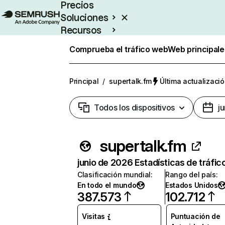
Precios
Soluciones
Recursos
Empresas
Comprueba el tráfico web
Web principale
Principal
/
supertalk.fm
Última actualizació
Todos los dispositivos
j
supertalk.fm
junio de 2026 Estadísticas de tráfic
Clasificación mundial
:
Rango del país
:
En todo el mundo
Estados Unidos
387.573
102.712
Visitas
Puntuación de