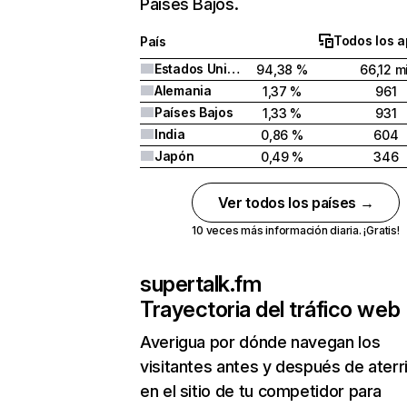
Países Bajos.
Todos los a
País
Estados Unidos
94,38 %
66,12 mi
Alemania
1,37 %
961
Países Bajos
1,33 %
931
India
0,86 %
604
Japón
0,49 %
346
Ver todos los países →
10 veces más información diaria. ¡Gratis!
supertalk.fm
Trayectoria del tráfico web
Averigua por dónde navegan los
visitantes antes y después de aterr
en el sitio de tu competidor para