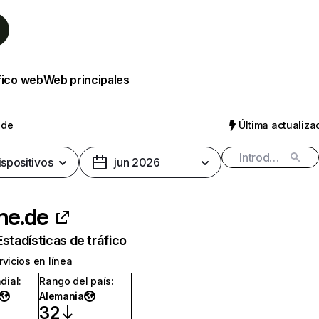
fico web
Web principales
.de
Última actualizac
ispositivos
jun 2026
ine.de
Estadísticas de tráfico
rvicios en línea
dial
:
Rango del país
:
Alemania
32