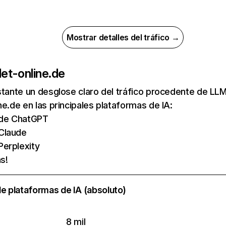
Mostrar detalles del tráfico →
de
t-online.de
nstante un desglose claro del tráfico procedente de 
ne.de en las principales plataformas de IA:
s de ChatGPT
 Claude
Perplexity
s!
e plataformas de IA (absoluto)
8 mil