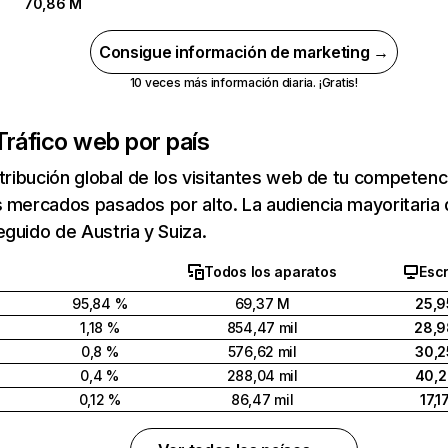
70,86 M
Consigue información de marketing →
10 veces más información diaria. ¡Gratis!
Tráfico web por país
stribución global de los visitantes web de tu competen
 mercados pasados por alto. La audiencia mayoritaria 
guido de Austria y Suiza.
Todos los aparatos
Escr
95,84 %
69,37 M
25,9
1,18 %
854,47 mil
28,9
0,8 %
576,62 mil
30,2
0,4 %
288,04 mil
40,2
0,12 %
86,47 mil
17,1