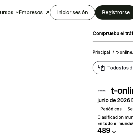
ursos
Empresas
Iniciar sesión
Registrarse
Comprueba el trá
Principal
/
t-online
Todos los d
t-onl
junio de 2026 
Periódicos
Se
Clasificación mun
En todo el mundo
489