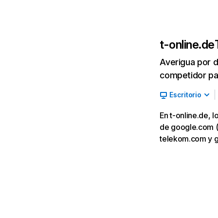
t-online.de
Averigua por d
competidor par
Escritorio
En t-online.de, 
de google.com (9,
telekom.com y g