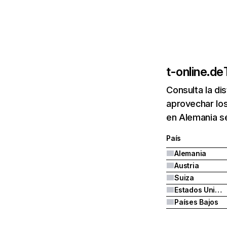
t-online.de
Consulta la di
aprovechar los
en Alemania se
País
Alemania
Austria
Suiza
Estados Unidos
Países Bajos