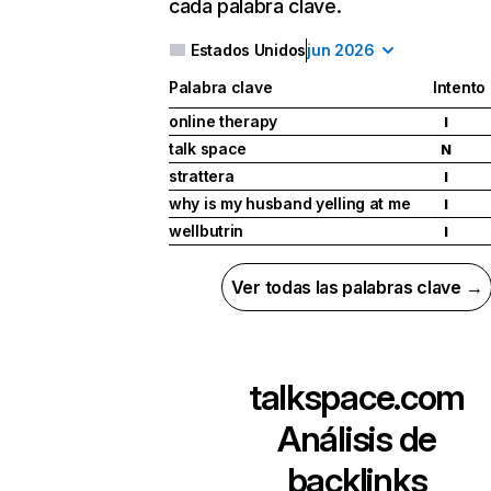
cada palabra clave.
Estados Unidos
jun 2026
Palabra clave
Intento
online therapy
I
talk space
N
strattera
I
why is my husband yelling at me
I
wellbutrin
I
Ver todas las palabras clave →
talkspace.com
Análisis de
backlinks