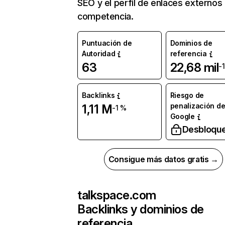
SEO y el perfil de enlaces externos
competencia.
Puntuación de
Dominios de
Autoridad
referencia
63
22,68 mil
-
Backlinks
Riesgo de
penalización d
1,11 M
-1 %
Google
Desbloqu
Consigue más datos gratis →
talkspace.com
Backlinks y dominios de
referencia