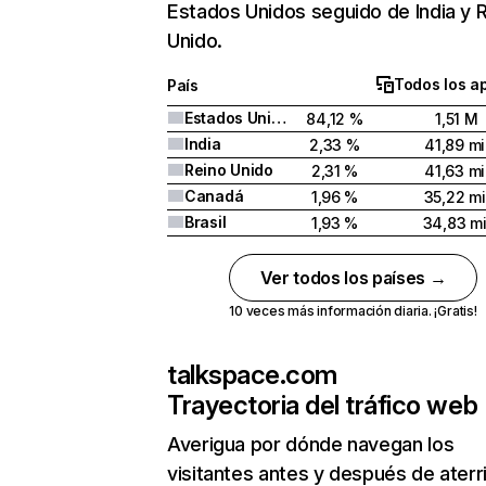
Estados Unidos seguido de India y 
Unido.
Todos los a
País
Estados Unidos
84,12 %
1,51 M
India
2,33 %
41,89 mi
Reino Unido
2,31 %
41,63 mi
Canadá
1,96 %
35,22 mi
Brasil
1,93 %
34,83 mi
Ver todos los países →
10 veces más información diaria. ¡Gratis!
talkspace.com
Trayectoria del tráfico web
Averigua por dónde navegan los
visitantes antes y después de aterr