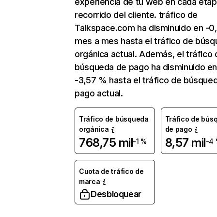
experiencia de tu web en cada etap
recorrido del cliente. tráfico de
Talkspace.com ha disminuido en -0
mes a mes hasta el tráfico de bús
orgánica actual. Además, el tráfico 
búsqueda de pago ha disminuido e
-3,57 % hasta el tráfico de búsque
pago actual.
Tráfico de búsqueda
Tráfico de bús
orgánica
de pago
768,75 mil
8,57 mil
-1 %
-4
Cuota de tráfico de
marca
Desbloquear