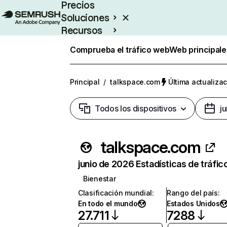
Precios
Soluciones
Recursos
Empresas
Comprueba el tráfico web
Web principale
Principal
/
talkspace.com
Última actualizac
Todos los dispositivos
j
talkspace.com
junio de 2026 Estadísticas de tráfic
Bienestar
Clasificación mundial
:
Rango del país
:
En todo el mundo
Estados Unidos
27.711
7288