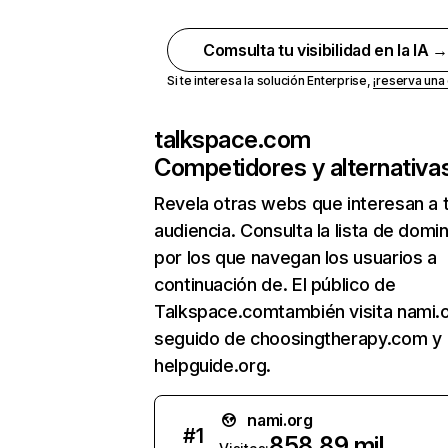
Comsulta tu visibilidad en la IA 
Si te interesa la solución Enterprise,
¡reserva un
talkspace.com
Competidores y alternativa
Revela otras webs que interesan a 
audiencia. Consulta la lista de domi
por los que navegan los usuarios a
continuación de. El público de
Talkspace.comtambién visita nami.o
seguido de choosingtherapy.com y
helpguide.org.
nami.org
#
1
858,89 mil