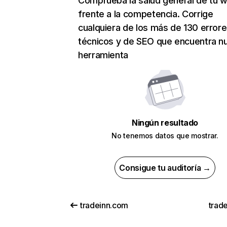
Comprueba la salud general de tu 
frente a la competencia. Corrige
cualquiera de los más de 130 error
técnicos y de SEO que encuentra n
herramienta
Ningún resultado
No tenemos datos que mostrar.
Consigue tu auditoría →
tradeinn.com
trad