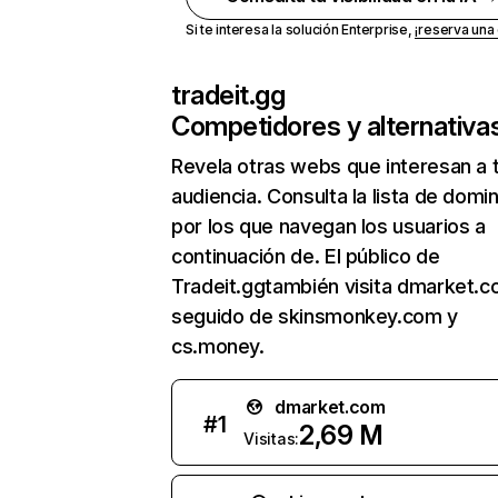
Si te interesa la solución Enterprise,
¡reserva un
tradeit.gg
Competidores y alternativa
Revela otras webs que interesan a 
audiencia. Consulta la lista de domi
por los que navegan los usuarios a
continuación de. El público de
Tradeit.ggtambién visita dmarket.c
seguido de skinsmonkey.com y
cs.money.
dmarket.com
#
1
2,69 M
Visitas: