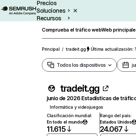
Precios
Soluciones
Recursos
Empresas
Comprueba el tráfico web
Web principale
Principal
/
tradeit.gg
Última actualización: 
Todos los dispositivos
j
tradeit.gg
junio de 2026 Estadísticas de tráfic
Informática y videojuegos
Clasificación mundial
:
Rango del país
:
En todo el mundo
Estados Unidos
11.615
24.067