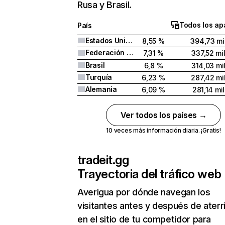
Rusa y Brasil.
Todos los ap
País
Estados Unidos
8,55 %
394,73 mi
Federación Rusa
7,31 %
337,52 mi
Brasil
6,8 %
314,03 mi
Turquía
6,23 %
287,42 mi
Alemania
6,09 %
281,14 mil
Ver todos los países →
10 veces más información diaria. ¡Gratis!
tradeit.gg
Trayectoria del tráfico web
Averigua por dónde navegan los
visitantes antes y después de aterr
en el sitio de tu competidor para