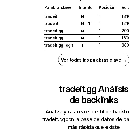
Palabra clave
Intento
Posición
Vol
tradeit
1
18.
N
trade it
1
12.
N
T
tradeit gg
1
29
N
tradeit.gg
1
160
N
tradeit.gg legit
1
88
I
Ver todas las palabras clave →
tradeit.gg
Análisis
de backlinks
Analiza y rastrea el perfil de backli
tradeit.ggcon la base de datos de ba
más rápida que existe