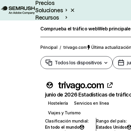
Precios
Soluciones
Recursos
Empresas
Comprueba el tráfico web
Web principale
Principal
/
trivago.com
Última actualización
Todos los dispositivos
j
trivago.com
junio de 2026 Estadísticas de tráfic
Hostelería
Servicios en línea
Viajes y Turismo
Clasificación mundial
:
Rango del país
:
En todo el mundo
Estados Unidos