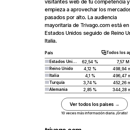
visitantes web de tu competencia y
empieza a aprovechar los mercado
pasados por alto. La audiencia
mayoritaria de Trivago.com está en
Estados Unidos seguido de Reino U
Italia.
Todos los a
País
Estados Unidos
62,54 %
7,57 M
Reino Unido
4,12 %
498,94 m
Italia
4,1 %
496,47 m
Turquía
3,74 %
452,26 m
Alemania
2,85 %
344,28 m
Ver todos los países →
10 veces más información diaria. ¡Gratis!