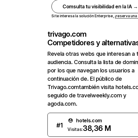
Comsulta tu visibilidad en la IA 
Si te interesa la solución Enterprise,
¡reserva un
trivago.com
Competidores y alternativa
Revela otras webs que interesan a 
audiencia. Consulta la lista de domi
por los que navegan los usuarios a
continuación de. El público de
Trivago.comtambién visita hotels.c
seguido de travelweekly.com y
agoda.com.
hotels.com
#
1
38,36 M
Visitas: