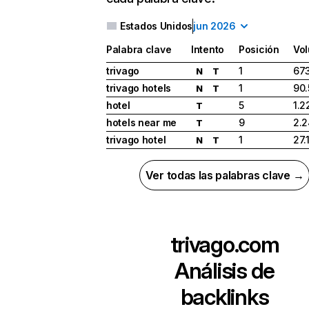
Estados Unidos
jun 2026
Palabra clave
Intento
Posición
Vo
trivago
1
67
N
T
trivago hotels
1
90
N
T
hotel
5
1.2
T
hotels near me
9
2.
T
trivago hotel
1
27.
N
T
Ver todas las palabras clave →
trivago.com
Análisis de
backlinks