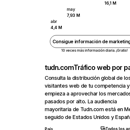
16,1 M
may
7,93 M
abr
4,4 M
Consigue información de marketin
10 veces más información diaria. ¡Gratis!
tudn.com
Tráfico web por p
Consulta la distribución global de lo
visitantes web de tu competencia y
empieza a aprovechar los mercado
pasados por alto. La audiencia
mayoritaria de Tudn.com está en M
seguido de Estados Unidos y Españ
Todos los a
País