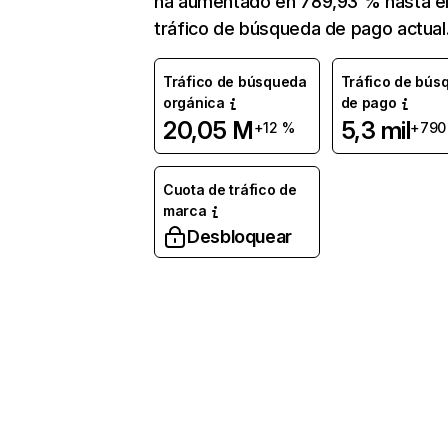
ha aumentado en 789,93 % hasta e
tráfico de búsqueda de pago actual
Tráfico de búsqueda
Tráfico de bús
orgánica
de pago
20,05 M
5,3 mil
+12 %
+790
Cuota de tráfico de
marca
Desbloquear