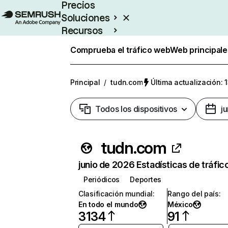
Precios
Soluciones
Recursos
Empresas
Comprueba el tráfico web
Web principale
Principal
/
tudn.com
Última actualización: 
Todos los dispositivos
j
tudn.com
junio de 2026 Estadísticas de tráfic
Periódicos
Deportes
Clasificación mundial
:
Rango del país
:
En todo el mundo
México
3134
91