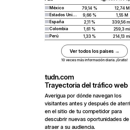
México
79,14 %
12,74 M
Estados Unidos
9,66 %
1,55 M
España
2,11 %
339,56 m
Colombia
1,61 %
259,3 mi
Perú
1,33 %
214,13 mi
Ver todos los países →
10 veces más información diaria. ¡Gratis!
tudn.com
Trayectoria del tráfico web
Averigua por dónde navegan los
visitantes antes y después de aterr
en el sitio de tu competidor para
descubrir nuevas oportunidades de
atraer a su audiencia.