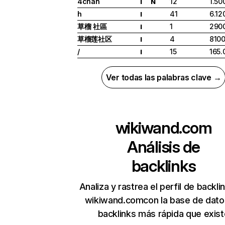
4chan
12
1.50
I
N
h
41
6.12
I
草榴 社區
1
290
I
草榴莲社区
4
810
I
/
15
165.
I
Ver todas las palabras clave →
wikiwand.com
Análisis de
backlinks
Analiza y rastrea el perfil de backli
wikiwand.comcon la base de dato
backlinks más rápida que exist