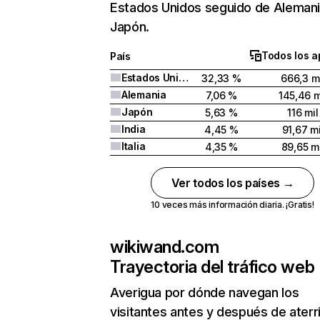
Estados Unidos seguido de Alemani
Japón.
Todos los a
País
Estados Unidos
32,33 %
666,3 mi
Alemania
7,06 %
145,46 m
Japón
5,63 %
116 mil
India
4,45 %
91,67 mi
Italia
4,35 %
89,65 mi
Ver todos los países →
10 veces más información diaria. ¡Gratis!
wikiwand.com
Trayectoria del tráfico web
Averigua por dónde navegan los
visitantes antes y después de aterr