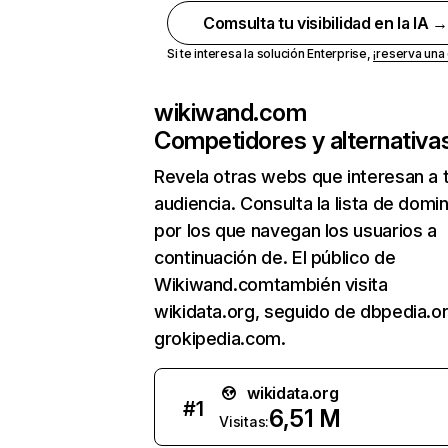
Comsulta tu visibilidad en la IA 
Si te interesa la solución Enterprise,
¡reserva un
wikiwand.com
Competidores y alternativa
Revela otras webs que interesan a 
audiencia. Consulta la lista de domi
por los que navegan los usuarios a
continuación de. El público de
Wikiwand.comtambién visita
wikidata.org, seguido de dbpedia.o
grokipedia.com.
wikidata.org
#
1
6,51 M
Visitas: