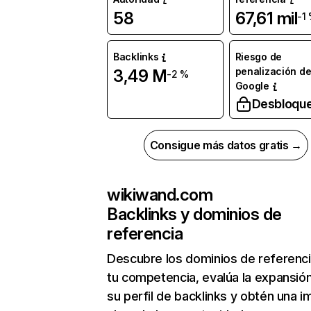
58
67,61 mil
-1
Backlinks
Riesgo de
penalización d
3,49 M
-2 %
Google
Desbloqu
Consigue más datos gratis →
wikiwand.com
Backlinks y dominios de
referencia
Descubre los dominios de referenc
tu competencia, evalúa la expansió
su perfil de backlinks y obtén una 