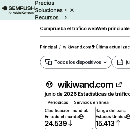
Precios
Soluciones
Recursos
Empresas
Comprueba el tráfico web
Web principale
Principal
/
wikiwand.com
Última actualizac
Todos los dispositivos
j
wikiwand.com
junio de 2026 Estadísticas de tráfic
Periódicos
Servicios en línea
Clasificación mundial
:
Rango del país
:
En todo el mundo
Estados Unidos
24.539
15.413