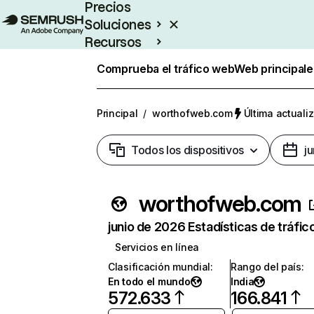
Precios
Soluciones
Recursos
Empresas
Comprueba el tráfico web
Web principale
Principal
/
worthofweb.com
Última actualiz
Todos los dispositivos
j
worthofweb.com
junio de 2026 Estadísticas de tráfic
Servicios en línea
Clasificación mundial
:
Rango del país
:
En todo el mundo
India
572.633
166.841