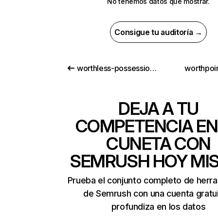
No tenemos datos que mostrar.
Consigue tu auditoría →
worthless-possession.com
worthpoi
DEJA A TU
COMPETENCIA EN
CUNETA CON
SEMRUSH HOY MI
Prueba el conjunto completo de herr
de Semrush con una cuenta gratui
profundiza en los datos