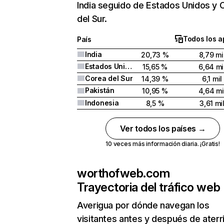
India seguido de Estados Unidos y 
del Sur.
Todos los a
País
India
20,73 %
8,79 mi
Estados Unidos
15,65 %
6,64 mi
Corea del Sur
14,39 %
6,1 mil
Pakistán
10,95 %
4,64 mi
Indonesia
8,5 %
3,61 mi
Ver todos los países →
10 veces más información diaria. ¡Gratis!
worthofweb.com
Trayectoria del tráfico web
Averigua por dónde navegan los
visitantes antes y después de aterr