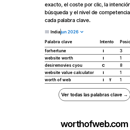
exacto, el coste por clic, la intenció
búsqueda y el nivel de competencia
cada palabra clave.
India
jun 2026
Palabra clave
Intento
Posi
forhertune
3
I
website worth
1
I
desiremovies cyou
8
C
website value calculator
1
I
worth of web
1
I
T
Ver todas las palabras clave →
worthofweb.com