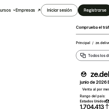
ursos
Empresas
Iniciar sesión
Registrarse
Comprueba el trá
Principal
/
ze.deliv
Todos los d
ze.de
junio de 2026 
Venta al por me
Rango del país
:
Estados Unidos
1.704.413