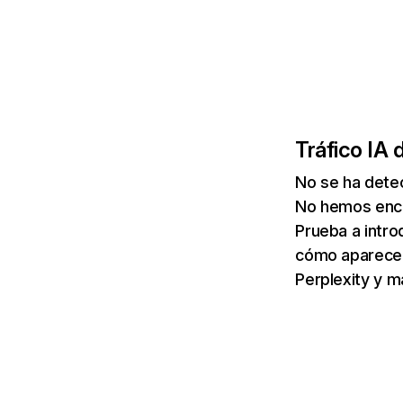
Tráfico IA 
No se ha detec
No hemos enco
Prueba a intro
cómo aparece 
Perplexity y m