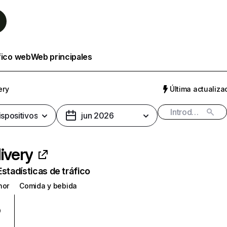
fico web
Web principales
ery
Última actualizac
ispositivos
jun 2026
livery
Estadísticas de tráfico
nor
Comida y bebida