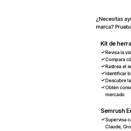
¿Necesitas ayu
marca? Prueba
Kit de herr
Revisa la vi
Compara cóm
Rastrea el s
Identificar
Descubre la
Obtén conse
mercado
Semrush En
Supervisa c
Claude, Gro