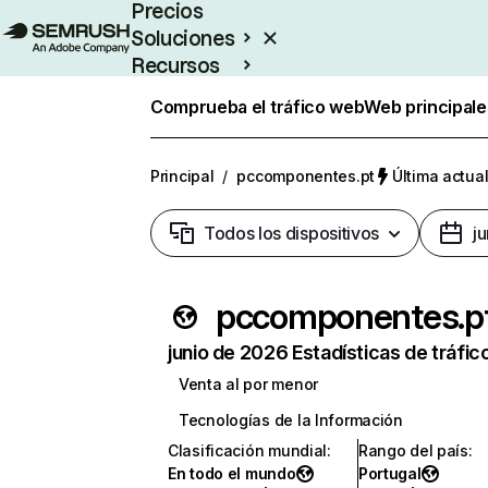
Precios
Soluciones
Recursos
Empresas
Comprueba el tráfico web
Web principale
Principal
/
pccomponentes.pt
Última actual
Todos los dispositivos
j
pccomponentes.p
junio de 2026 Estadísticas de tráfic
Venta al por menor
Tecnologías de la Información
Clasificación mundial
:
Rango del país
:
En todo el mundo
Portugal