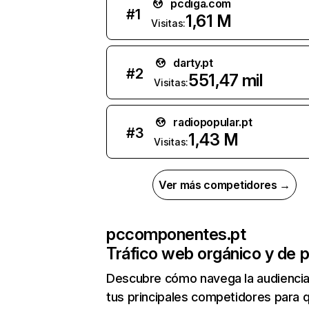
pcdiga.com
#
1
1,61 M
Visitas:
darty.pt
#
2
551,47 mil
Visitas:
radiopopular.pt
#
3
1,43 M
Visitas:
Ver más competidores →
pccomponentes.pt
Tráfico web orgánico y de 
Descubre cómo navega la audienci
tus principales competidores para 