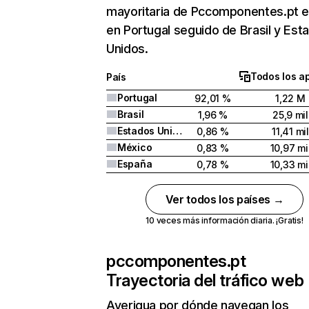
mayoritaria de Pccomponentes.pt e
en Portugal seguido de Brasil y Est
Unidos.
Todos los a
País
Portugal
92,01 %
1,22 M
Brasil
1,96 %
25,9 mil
Estados Unidos
0,86 %
11,41 mil
México
0,83 %
10,97 mi
España
0,78 %
10,33 mi
Ver todos los países →
10 veces más información diaria. ¡Gratis!
pccomponentes.pt
Trayectoria del tráfico web
Averigua por dónde navegan los