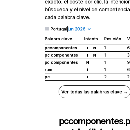
exacto, el coste por clic, la intenció
búsqueda y el nivel de competencia
cada palabra clave.
Portugal
jun 2026
Palabra clave
Intento
Posición
V
pccomponentes
1
6
I
N
pc componentes
1
3
I
N
́pc componentes
1
9
N
ram
1
6
I
pc
2
2
I
Ver todas las palabras clave →
pccomponentes.