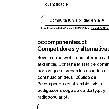
cuantificable
Comsulta tu visibilidad en la IA 
Si te interesa la solución Enterprise,
¡reserva un
pccomponentes.pt
Competidores y alternativa
Revela otras webs que interesan a 
audiencia. Consulta la lista de domi
por los que navegan los usuarios a
continuación de. El público de
Pccomponentes.pttambién visita
pcdiga.com, seguido de darty.pt y
radiopopular.pt.