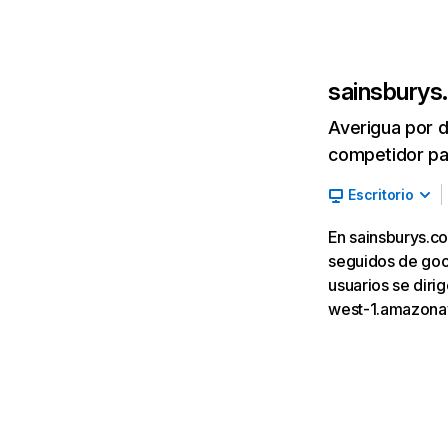
sainsburys
Averigua por d
competidor par
Escritorio
En sainsburys.co
seguidos de goog
usuarios se dir
west-1.amazona