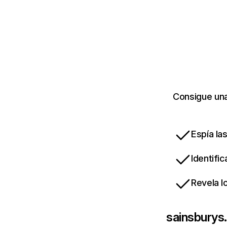
Consigue una
Espía la
Identifi
Revela l
sainsburys