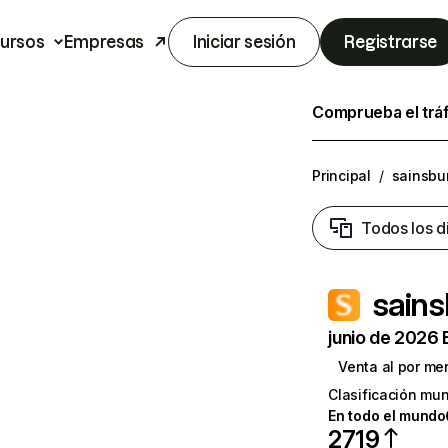
ursos
Empresas
Iniciar sesión
Registrarse
Comprueba el trá
Principal
/
sainsbu
Todos los d
sains
junio de 2026 
Venta al por me
Clasificación mun
En todo el mundo
2719