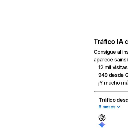
Tráfico IA 
Consigue al i
aparece sainsb
12 mil visit
949 desde G
¡Y mucho má
Tráfico desd
6 meses