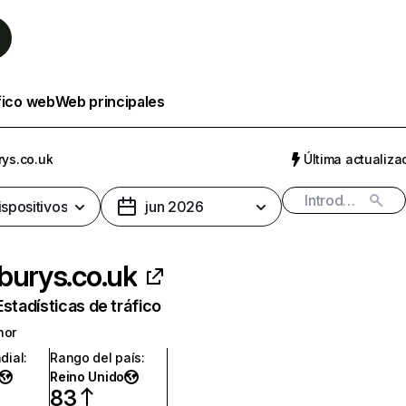
fico web
Web principales
rys.co.uk
Última actualizac
ispositivos
jun 2026
burys.co.uk
Estadísticas de tráfico
nor
dial
:
Rango del país
:
Reino Unido
83