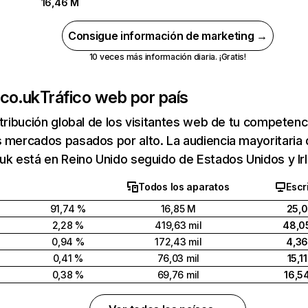
16,46 M
Consigue información de marketing →
10 veces más información diaria. ¡Gratis!
.co.uk
Tráfico web por país
stribución global de los visitantes web de tu competen
 mercados pasados por alto. La audiencia mayoritaria
uk está en Reino Unido seguido de Estados Unidos y Ir
Todos los aparatos
Escr
91,74 %
16,85 M
25,
2,28 %
419,63 mil
48,0
0,94 %
172,43 mil
4,3
0,41 %
76,03 mil
15,1
0,38 %
69,76 mil
16,5