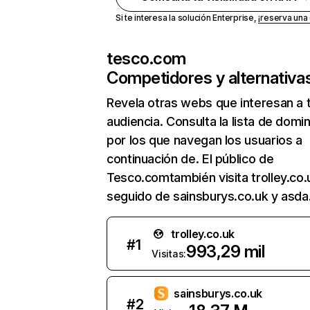
Si te interesa la solución Enterprise,
¡reserva un
tesco.com
Competidores y alternativa
Revela otras webs que interesan a 
audiencia. Consulta la lista de domi
por los que navegan los usuarios a
continuación de. El público de
Tesco.comtambién visita trolley.co.
seguido de sainsburys.co.uk y asda
trolley.co.uk
#
1
993,29 mil
Visitas:
sainsburys.co.uk
#
2