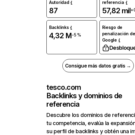
Autoridad
referencia
87
57,82 mil
+
Backlinks
Riesgo de
penalización d
4,32 M
-5 %
Google
Desbloqu
Consigue más datos gratis →
tesco.com
Backlinks y dominios de
referencia
Descubre los dominios de referenc
tu competencia, evalúa la expansió
su perfil de backlinks y obtén una 