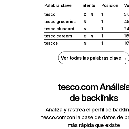
Palabra clave
Intento
Posición
Vo
tesco
1
5.
C
N
tesco groceries
1
45
N
tesco clubcard
1
24
N
tesco careers
1
16
C
N
tescos
1
16
N
Ver todas las palabras clave →
tesco.com
Análisi
de backlinks
Analiza y rastrea el perfil de backli
tesco.comcon la base de datos de ba
más rápida que existe