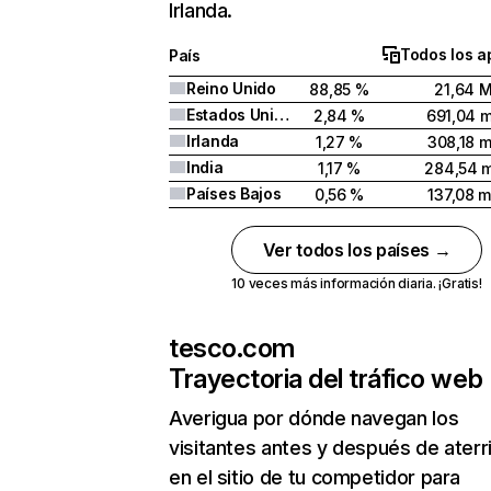
Irlanda.
Todos los a
País
Reino Unido
88,85 %
21,64 
Estados Unidos
2,84 %
691,04 m
Irlanda
1,27 %
308,18 m
India
1,17 %
284,54 m
Países Bajos
0,56 %
137,08 m
Ver todos los países →
10 veces más información diaria. ¡Gratis!
tesco.com
Trayectoria del tráfico web
Averigua por dónde navegan los
visitantes antes y después de aterr
en el sitio de tu competidor para