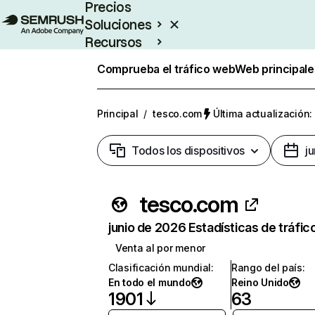
Precios
Soluciones
Recursos
Empresas
Comprueba el tráfico web
Web principale
Principal
/
tesco.com
Última actualización:
Todos los dispositivos
j
tesco.com
junio de 2026 Estadísticas de tráfic
Venta al por menor
Clasificación mundial
:
Rango del país
:
En todo el mundo
Reino Unido
1901
63