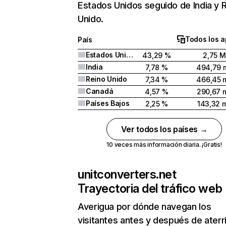
Estados Unidos seguido de India y 
Unido.
Todos los a
País
Estados Unidos
43,29 %
2,75 M
India
7,78 %
494,79 m
Reino Unido
7,34 %
466,45 m
Canadá
4,57 %
290,67 m
Países Bajos
2,25 %
143,32 m
Ver todos los países →
10 veces más información diaria. ¡Gratis!
unitconverters.net
Trayectoria del tráfico web
Averigua por dónde navegan los
visitantes antes y después de aterr