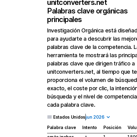
unitconverters.net
Palabras clave orgánicas
principales
Investigación Orgánica
está diseña
para ayudarte a descubrir las mejor
palabras clave de la competencia. L
herramienta te mostrará las princip
palabras clave que dirigen tráfico a
unitconverters.net, al tiempo que t
proporciona el volumen de búsque
exacto, el coste por clic, la intenció
búsqueda y el nivel de competencia
cada palabra clave.
Estados Unidos
jun 2026
Palabra clave
Intento
Posición
Vol
cm to inches
1
1.50
I