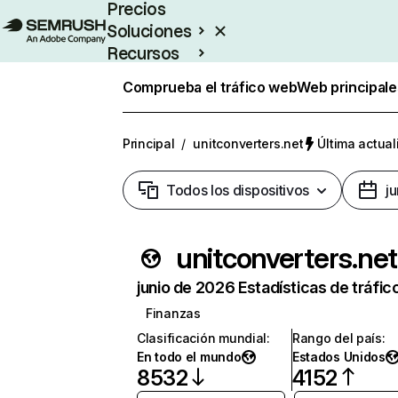
Precios
Soluciones
Recursos
Empresas
Comprueba el tráfico web
Web principale
Principal
/
unitconverters.net
Última actual
Todos los dispositivos
j
unitconverters.net
junio de 2026 Estadísticas de tráfic
Finanzas
Clasificación mundial
:
Rango del país
:
En todo el mundo
Estados Unidos
8532
4152