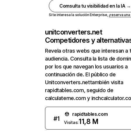
Comsulta tu visibilidad en la IA 
Si te interesa la solución Enterprise,
¡reserva un
unitconverters.net
Competidores y alternativa
Revela otras webs que interesan a 
audiencia. Consulta la lista de domi
por los que navegan los usuarios a
continuación de. El público de
Unitconverters.nettambién visita
rapidtables.com, seguido de
calculateme.com y inchcalculator.c
rapidtables.com
#
1
11,8 M
Visitas: