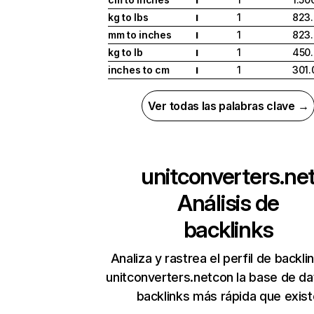
kg to lbs
1
823
I
mm to inches
1
823
I
kg to lb
1
450
I
inches to cm
1
301.
I
Ver todas las palabras clave →
unitconverters.ne
Análisis de
backlinks
Analiza y rastrea el perfil de backli
unitconverters.netcon la base de d
backlinks más rápida que exist