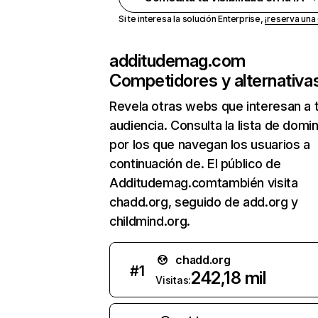
Si te interesa la solución Enterprise,
¡reserva un
additudemag.com
Competidores y alternativa
Revela otras webs que interesan a 
audiencia. Consulta la lista de domi
por los que navegan los usuarios a
continuación de. El público de
Additudemag.comtambién visita
chadd.org, seguido de add.org y
childmind.org.
chadd.org
#
1
242,18 mil
Visitas: