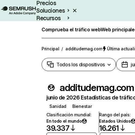
Precios
Soluciones
Recursos
Empresas
Comprueba el tráfico web
Web principale
Principal
/
additudemag.com
Última actual
Todos los dispositivos
j
additudemag.com
junio de 2026 Estadísticas de tráfic
Sanidad
Bienestar
Clasificación mundial
:
Rango del país
:
En todo el mundo
Estados Unidos
39.337
16.261