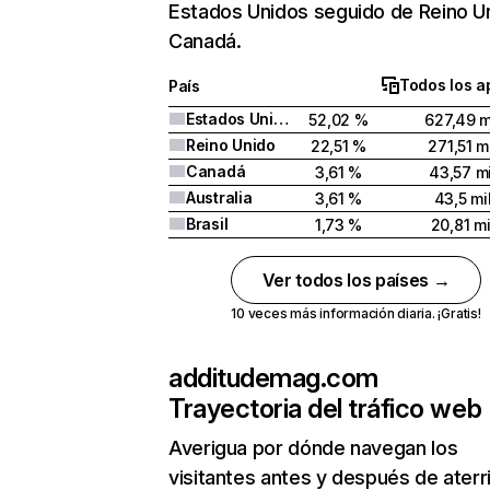
Estados Unidos seguido de Reino U
Canadá.
Todos los a
País
Estados Unidos
52,02 %
627,49 m
Reino Unido
22,51 %
271,51 m
Canadá
3,61 %
43,57 mi
Australia
3,61 %
43,5 mi
Brasil
1,73 %
20,81 mi
Ver todos los países →
10 veces más información diaria. ¡Gratis!
additudemag.com
Trayectoria del tráfico web
Averigua por dónde navegan los
visitantes antes y después de aterr