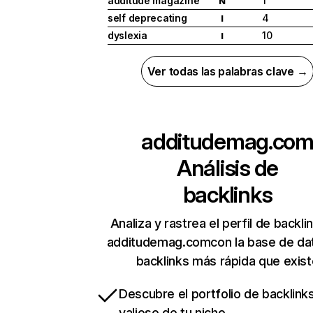
additude magazine
1
N
self deprecating
4
I
dyslexia
10
I
Ver todas las palabras clave →
additudemag.co
Análisis de
backlinks
Analiza y rastrea el perfil de backli
additudemag.comcon la base de da
backlinks más rápida que exist
Descubre el portfolio de backlin
valioso de tu nicho