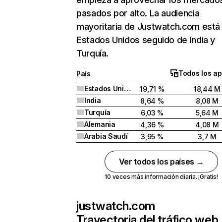
pasados por alto. La audiencia
mayoritaria de Justwatch.com está
Estados Unidos seguido de India y
Turquía.
Todos los ap
País
Estados Unidos
19,71 %
18,44 M
India
8,64 %
8,08 M
Turquía
6,03 %
5,64 M
Alemania
4,36 %
4,08 M
Arabia Saudí
3,95 %
3,7 M
Ver todos los países →
10 veces más información diaria. ¡Gratis!
justwatch.com
Trayectoria del tráfico web