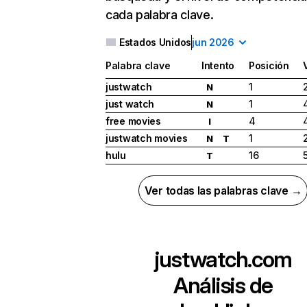
cada palabra clave.
Estados Unidos
jun 2026
Palabra clave
Intento
Posición
justwatch
1
N
just watch
1
N
free movies
4
I
justwatch movies
1
N
T
hulu
16
T
Ver todas las palabras clave →
justwatch.com
Análisis de