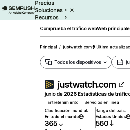
Precios
Soluciones
Recursos
Empresas
Comprueba el tráfico web
Web principale
Principal
/
justwatch.com
Última actualizac
Todos los dispositivos
j
justwatch.com
junio de 2026 Estadísticas de tráfic
Entretenimiento
Servicios en línea
Clasificación mundial
:
Rango del país
:
En todo el mundo
Estados Unidos
365
560