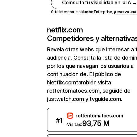
Comsulta tu visibilidad en la IA 
Si te interesa la solución Enterprise,
¡reserva un
netflix.com
Competidores y alternativa
Revela otras webs que interesan a 
audiencia. Consulta la lista de domi
por los que navegan los usuarios a
continuación de. El público de
Netflix.comtambién visita
rottentomatoes.com, seguido de
justwatch.com y tvguide.com.
rottentomatoes.com
#
1
93,75 M
Visitas: