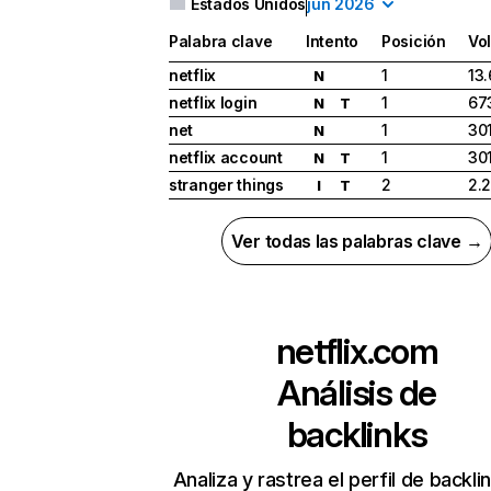
Estados Unidos
jun 2026
Palabra clave
Intento
Posición
Vo
netflix
1
13
N
netflix login
1
67
N
T
net
1
30
N
netflix account
1
30
N
T
stranger things
2
2.
I
T
Ver todas las palabras clave →
netflix.com
Análisis de
backlinks
Analiza y rastrea el perfil de backli