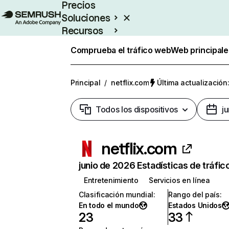
Precios
Soluciones
Recursos
Empresas
Comprueba el tráfico web
Web principale
Principal
/
netflix.com
Última actualización:
Todos los dispositivos
j
netflix.com
junio de 2026 Estadísticas de tráfic
Entretenimiento
Servicios en línea
Clasificación mundial
:
Rango del país
:
En todo el mundo
Estados Unidos
23
33