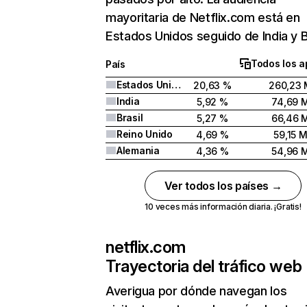
mayoritaria de Netflix.com está en
Estados Unidos seguido de India y Br
Todos los a
País
Estados Unidos
20,63 %
260,23 
India
5,92 %
74,69 
Brasil
5,27 %
66,46 
Reino Unido
4,69 %
59,15 
Alemania
4,36 %
54,96 
Ver todos los países →
10 veces más información diaria. ¡Gratis!
netflix.com
Trayectoria del tráfico web
Averigua por dónde navegan los