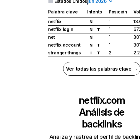
Estados Unidos
jun 2026
Palabra clave
Intento
Posición
Vo
netflix
1
13
N
netflix login
1
67
N
T
net
1
30
N
netflix account
1
30
N
T
stranger things
2
2.
I
T
Ver todas las palabras clave →
netflix.com
Análisis de
backlinks
Analiza y rastrea el perfil de backli