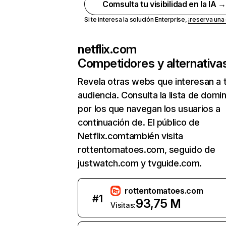
Comsulta tu visibilidad en la IA 
Si te interesa la solución Enterprise,
¡reserva un
netflix.com
Competidores y alternativa
Revela otras webs que interesan a 
audiencia. Consulta la lista de domi
por los que navegan los usuarios a
continuación de. El público de
Netflix.comtambién visita
rottentomatoes.com, seguido de
justwatch.com y tvguide.com.
rottentomatoes.com
#
1
93,75 M
Visitas: