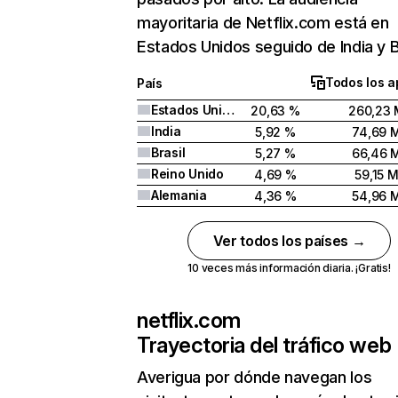
mayoritaria de Netflix.com está en
Estados Unidos seguido de India y Br
Todos los a
País
Estados Unidos
20,63 %
260,23 
India
5,92 %
74,69 
Brasil
5,27 %
66,46 
Reino Unido
4,69 %
59,15 
Alemania
4,36 %
54,96 
Ver todos los países →
10 veces más información diaria. ¡Gratis!
netflix.com
Trayectoria del tráfico web
Averigua por dónde navegan los