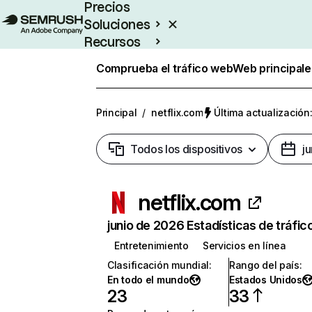
Precios
Soluciones
Recursos
Empresas
Comprueba el tráfico web
Web principale
Principal
/
netflix.com
Última actualización:
Todos los dispositivos
j
netflix.com
junio de 2026 Estadísticas de tráfic
Entretenimiento
Servicios en línea
Clasificación mundial
:
Rango del país
:
En todo el mundo
Estados Unidos
23
33