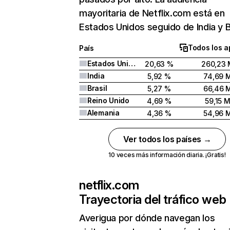
mayoritaria de Netflix.com está en
Estados Unidos seguido de India y Br
Todos los a
País
Estados Unidos
20,63 %
260,23 
India
5,92 %
74,69 
Brasil
5,27 %
66,46 
Reino Unido
4,69 %
59,15 
Alemania
4,36 %
54,96 
Ver todos los países →
10 veces más información diaria. ¡Gratis!
netflix.com
Trayectoria del tráfico web
Averigua por dónde navegan los