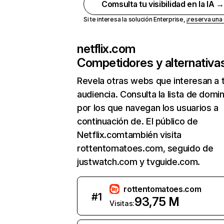
Comsulta tu visibilidad en la IA 
Si te interesa la solución Enterprise,
¡reserva un
netflix.com
Competidores y alternativa
Revela otras webs que interesan a 
audiencia. Consulta la lista de domi
por los que navegan los usuarios a
continuación de. El público de
Netflix.comtambién visita
rottentomatoes.com, seguido de
justwatch.com y tvguide.com.
rottentomatoes.com
#
1
93,75 M
Visitas: