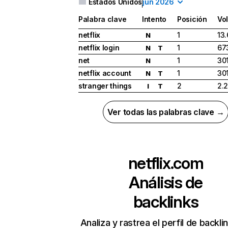
Estados Unidos
jun 2026
Palabra clave
Intento
Posición
Vo
netflix
1
13
N
netflix login
1
67
N
T
net
1
30
N
netflix account
1
30
N
T
stranger things
2
2.
I
T
Ver todas las palabras clave →
netflix.com
Análisis de
backlinks
Analiza y rastrea el perfil de backli