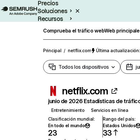
Precios
Soluciones
Recursos
Empresas
Comprueba el tráfico web
Web principale
Principal
/
netflix.com
Última actualización:
Todos los dispositivos
j
netflix.com
junio de 2026 Estadísticas de tráfic
Entretenimiento
Servicios en línea
Clasificación mundial
:
Rango del país
:
En todo el mundo
Estados Unidos
23
33