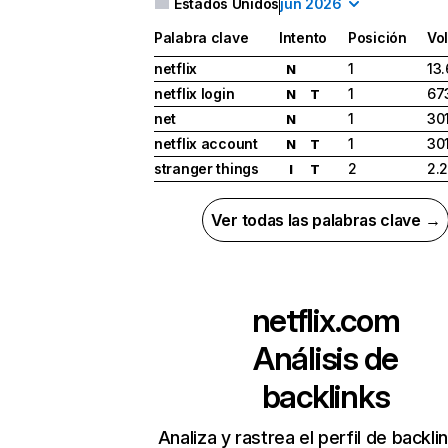
Estados Unidos
jun 2026
Palabra clave
Intento
Posición
Vo
netflix
1
13
N
netflix login
1
67
N
T
net
1
30
N
netflix account
1
30
N
T
stranger things
2
2.
I
T
Ver todas las palabras clave →
netflix.com
Análisis de
backlinks
Analiza y rastrea el perfil de backli