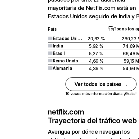
mayoritaria de Netflix.com está en
Estados Unidos seguido de India y Br
Todos los a
País
Estados Unidos
20,63 %
260,23 
India
5,92 %
74,69 
Brasil
5,27 %
66,46 
Reino Unido
4,69 %
59,15 
Alemania
4,36 %
54,96 
Ver todos los países →
10 veces más información diaria. ¡Gratis!
netflix.com
Trayectoria del tráfico web
Averigua por dónde navegan los