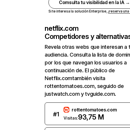
Comsulta tu visibilidad en la IA 
Si te interesa la solución Enterprise,
¡reserva un
netflix.com
Competidores y alternativa
Revela otras webs que interesan a 
audiencia. Consulta la lista de domi
por los que navegan los usuarios a
continuación de. El público de
Netflix.comtambién visita
rottentomatoes.com, seguido de
justwatch.com y tvguide.com.
rottentomatoes.com
#
1
93,75 M
Visitas: