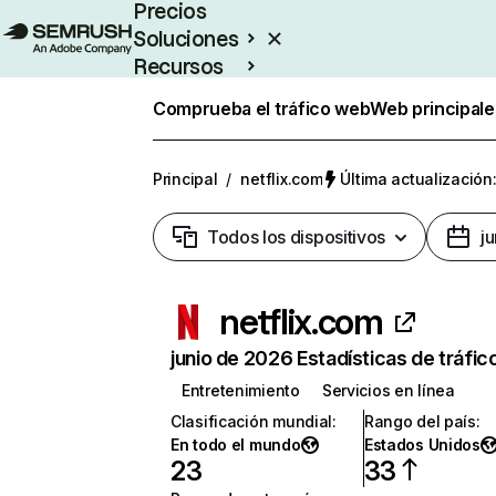
Precios
Soluciones
Recursos
Empresas
Comprueba el tráfico web
Web principale
Principal
/
netflix.com
Última actualización:
Todos los dispositivos
j
netflix.com
junio de 2026 Estadísticas de tráfic
Entretenimiento
Servicios en línea
Clasificación mundial
:
Rango del país
:
En todo el mundo
Estados Unidos
23
33