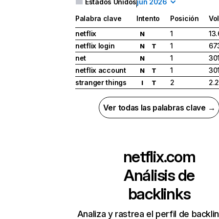
Estados Unidos
jun 2026
Palabra clave
Intento
Posición
Vo
netflix
1
13
N
netflix login
1
67
N
T
net
1
30
N
netflix account
1
30
N
T
stranger things
2
2.
I
T
Ver todas las palabras clave →
netflix.com
Análisis de
backlinks
Analiza y rastrea el perfil de backli