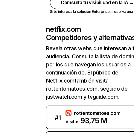
Comsulta tu visibilidad en la IA 
Si te interesa la solución Enterprise,
¡reserva un
netflix.com
Competidores y alternativa
Revela otras webs que interesan a 
audiencia. Consulta la lista de domi
por los que navegan los usuarios a
continuación de. El público de
Netflix.comtambién visita
rottentomatoes.com, seguido de
justwatch.com y tvguide.com.
rottentomatoes.com
#
1
93,75 M
Visitas: