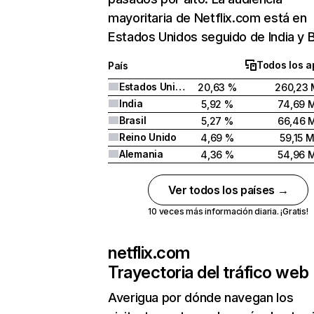
mayoritaria de Netflix.com está en
Estados Unidos seguido de India y Br
Todos los a
País
Estados Unidos
20,63 %
260,23 
India
5,92 %
74,69 
Brasil
5,27 %
66,46 
Reino Unido
4,69 %
59,15 
Alemania
4,36 %
54,96 
Ver todos los países →
10 veces más información diaria. ¡Gratis!
netflix.com
Trayectoria del tráfico web
Averigua por dónde navegan los