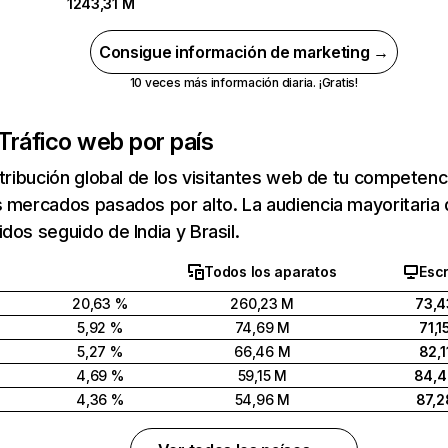
1243,31 M
Consigue información de marketing →
10 veces más información diaria. ¡Gratis!
Tráfico web por país
stribución global de los visitantes web de tu competen
 mercados pasados por alto. La audiencia mayoritaria 
dos seguido de India y Brasil.
Todos los aparatos
Escr
20,63 %
260,23 M
73,4
5,92 %
74,69 M
71,1
5,27 %
66,46 M
82,1
4,69 %
59,15 M
84,
4,36 %
54,96 M
87,2