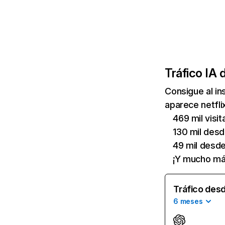
Tráfico IA 
Consigue al i
aparece netfli
469 mil visi
130 mil des
49 mil desd
¡Y mucho má
Tráfico desd
6 meses