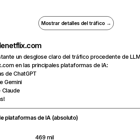
Mostrar detalles del tráfico →
de
netflix.com
nstante un desglose claro del tráfico procedente de 
x.com en las principales plataformas de IA:
tas de ChatGPT
de Gemini
e Claude
s!
e plataformas de IA (absoluto)
469 mil