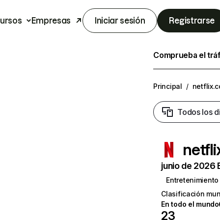
ursos
Empresas
Iniciar sesión
Registrarse
Comprueba el trá
Principal
/
netflix.
Todos los d
netfl
junio de 2026 
Entretenimiento
Clasificación mun
En todo el mundo
23