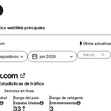
fico web
Web principales
com
Última actualizac
ispositivos
jun 2026
ix.com
Estadísticas de tráfico
Servicios en línea
dial
:
Rango del país
:
Rango de categoría
:
Estados Unidos
Entretenimiento
33
3