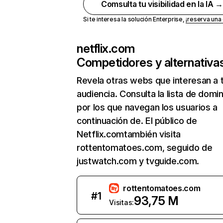
Comsulta tu visibilidad en la IA 
Si te interesa la solución Enterprise,
¡reserva un
netflix.com
Competidores y alternativa
Revela otras webs que interesan a 
audiencia. Consulta la lista de domi
por los que navegan los usuarios a
continuación de. El público de
Netflix.comtambién visita
rottentomatoes.com, seguido de
justwatch.com y tvguide.com.
rottentomatoes.com
#
1
93,75 M
Visitas: