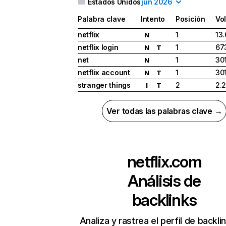
Estados Unidos
jun 2026
Palabra clave
Intento
Posición
Vo
netflix
1
13
N
netflix login
1
67
N
T
net
1
30
N
netflix account
1
30
N
T
stranger things
2
2.
I
T
Ver todas las palabras clave →
netflix.com
Análisis de
backlinks
Analiza y rastrea el perfil de backli