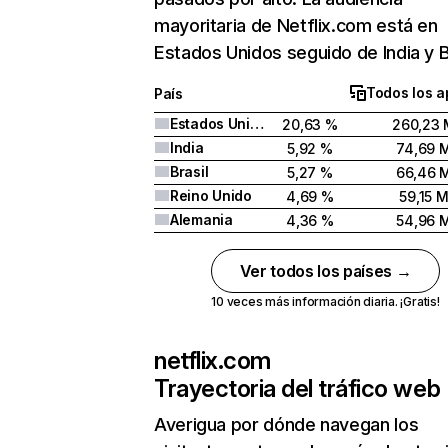
mayoritaria de Netflix.com está en
Estados Unidos seguido de India y Br
Todos los a
País
Estados Unidos
20,63 %
260,23 
India
5,92 %
74,69 
Brasil
5,27 %
66,46 
Reino Unido
4,69 %
59,15 
Alemania
4,36 %
54,96 
Ver todos los países →
10 veces más información diaria. ¡Gratis!
netflix.com
Trayectoria del tráfico web
Averigua por dónde navegan los