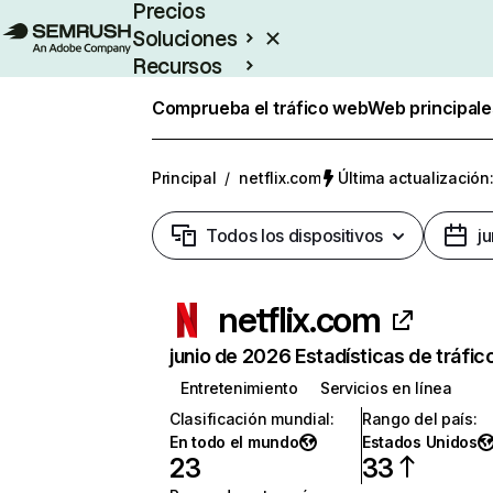
Precios
Soluciones
Recursos
Empresas
Comprueba el tráfico web
Web principale
Principal
/
netflix.com
Última actualización:
Todos los dispositivos
j
netflix.com
junio de 2026 Estadísticas de tráfic
Entretenimiento
Servicios en línea
Clasificación mundial
:
Rango del país
:
En todo el mundo
Estados Unidos
23
33