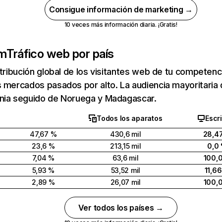
Consigue información de marketing →
10 veces más información diaria. ¡Gratis!
om
Tráfico web por país
stribución global de los visitantes web de tu competen
s mercados pasados por alto. La audiencia mayoritari
nia seguido de Noruega y Madagascar.
Todos los aparatos
Escri
47,67 %
430,6 mil
28,4
23,6 %
213,15 mil
0,0
7,04 %
63,6 mil
100,
5,93 %
53,52 mil
11,6
2,89 %
26,07 mil
100,
Ver todos los países →