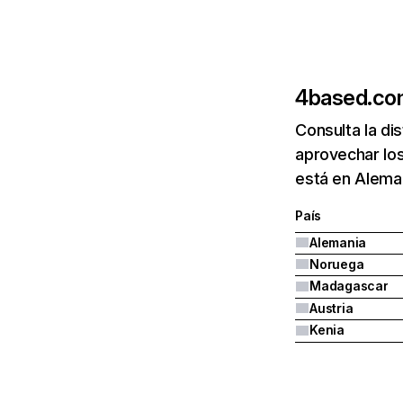
4based.c
Consulta la di
aprovechar lo
está en Alema
País
Alemania
Noruega
Madagascar
Austria
Kenia