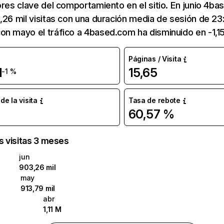
ores clave del comportamiento en el sitio. En junio 4b
,26 mil visitas con una duración media de sesión de 23
n mayo el tráfico a 4based.com ha disminuido en -1,1
Páginas / Visita
l
15,65
-1 %
e la visita
Tasa de rebote
60,57 %
as visitas 3 meses
jun
903,26 mil
may
913,79 mil
abr
1,11 M