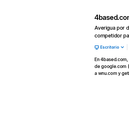
4based.c
Averigua por d
competidor par
Escritorio
En 4based.com, l
de google.com (1
a wnu.com y get