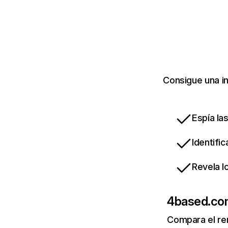
Consigue una i
Espía la
Identifi
Revela l
4based.c
Compara el re