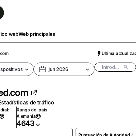
fico web
Web principales
.com
Última actualizac
ispositivos
jun 2026
ed.com
Estadísticas de tráfico
dial
:
Rango del país
:
Alemania
4643
Puntuación de Autoridad