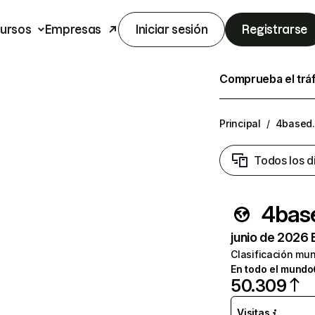
ursos
Empresas
Iniciar sesión
Registrarse
Comprueba el trá
Principal
/
4based
Todos los d
4bas
junio de 2026 
Clasificación mun
En todo el mundo
50.309
Visitas