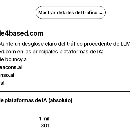
Mostrar detalles del tráfico →
de
4based.com
nstante un desglose claro del tráfico procedente de 
.com en las principales plataformas de IA:
 de bouncy.ai
eacons.ai
nso.ai
s!
e plataformas de IA (absoluto)
1 mil
301