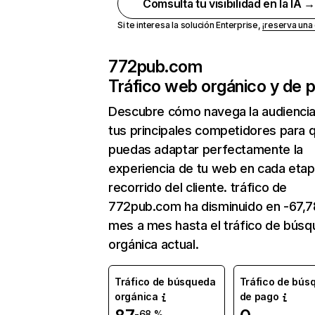
Comsulta tu visibilidad en la IA 
Si te interesa la solución Enterprise,
¡reserva un
772pub.com
Tráfico web orgánico y de 
Descubre cómo navega la audienci
tus principales competidores para 
puedas adaptar perfectamente la
experiencia de tu web en cada etap
recorrido del cliente. tráfico de
772pub.com ha disminuido en -67,
mes a mes hasta el tráfico de bús
orgánica actual.
Tráfico de búsqueda
Tráfico de bús
orgánica
de pago
-68 %