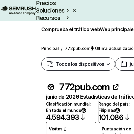
Precios
Soluciones
Recursos
Empresas
Comprueba el tráfico web
Web principale
Principal
/
772pub.com
Última actualizació
Todos los dispositivos
j
772pub.com
junio de 2026 Estadísticas de tráfic
Clasificación mundial
:
Rango del país
:
En todo el mundo
Filipinas
4.594.393
101.086
Visitas
Puntuación de