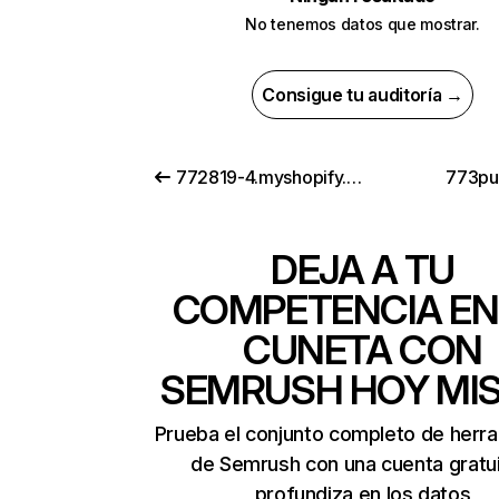
No tenemos datos que mostrar.
Consigue tu auditoría →
772819-4.myshopify.com
773pu
DEJA A TU
COMPETENCIA EN
CUNETA CON
SEMRUSH HOY MI
Prueba el conjunto completo de herr
de Semrush con una cuenta gratui
profundiza en los datos