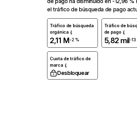
de pago ha disminuido en -12,96 % 
el tráfico de búsqueda de pago actu
Tráfico de búsqueda
Tráfico de bús
orgánica
de pago
2,11 M
5,82 mil
-2 %
-13
Cuota de tráfico de
marca
Desbloquear