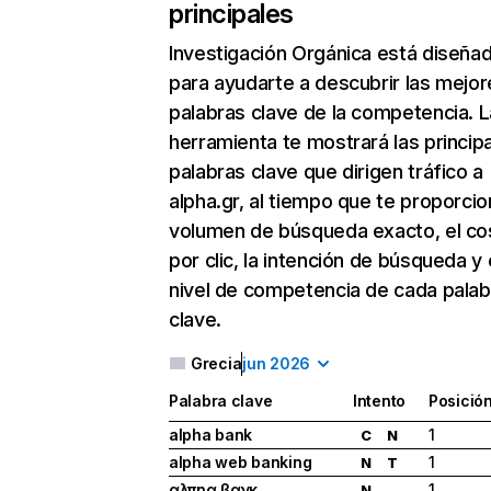
principales
Investigación Orgánica
está diseña
para ayudarte a descubrir las mejor
palabras clave de la competencia. L
herramienta te mostrará las princip
palabras clave que dirigen tráfico a
alpha.gr, al tiempo que te proporcio
volumen de búsqueda exacto, el co
por clic, la intención de búsqueda y 
nivel de competencia de cada palab
clave.
Grecia
jun 2026
Palabra clave
Intento
Posició
alpha bank
1
C
N
alpha web banking
1
N
T
αλπηα βανκ
1
N