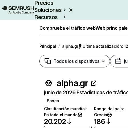
Precios
Soluciones
Recursos
Empresas
Comprueba el tráfico web
Web principale
Principal
/
alpha.gr
Última actualización: 1
Todos los dispositivos
j
alpha.gr
junio de 2026 Estadísticas de tráfic
Banca
Clasificación mundial
:
Rango del país
:
En todo el mundo
Grecia
20.202
186