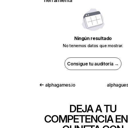
herramienta
Ningún resultado
No tenemos datos que mostrar.
Consigue tu auditoría →
alphagames.io
alphague
DEJA A TU
COMPETENCIA EN