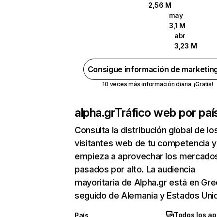
2,56 M
may
3,1 M
abr
3,23 M
Consigue información de marketin
10 veces más información diaria. ¡Gratis!
alpha.gr
Tráfico web por paí
Consulta la distribución global de lo
visitantes web de tu competencia y
empieza a aprovechar los mercado
pasados por alto. La audiencia
mayoritaria de Alpha.gr está en Gre
seguido de Alemania y Estados Uni
Todos los ap
País