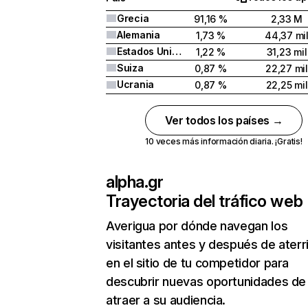
Grecia
91,16 %
2,33 M
Alemania
1,73 %
44,37 mi
Estados Unidos
1,22 %
31,23 mil
Suiza
0,87 %
22,27 mil
Ucrania
0,87 %
22,25 mil
Ver todos los países →
10 veces más información diaria. ¡Gratis!
alpha.gr
Trayectoria del tráfico web
Averigua por dónde navegan los
visitantes antes y después de aterr
en el sitio de tu competidor para
descubrir nuevas oportunidades de
atraer a su audiencia.