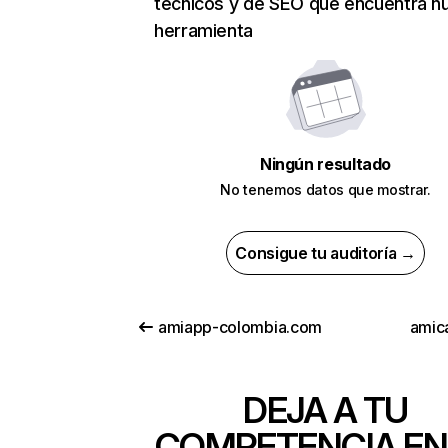
técnicos y de SEO que encuentra n
herramienta
Ningún resultado
No tenemos datos que mostrar.
Consigue tu auditoría →
amiapp-colombia.com
amica
DEJA A TU
COMPETENCIA EN