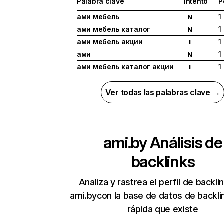
Palabra clave
Intento
P
ами мебель
1
N
ами мебель каталог
1
N
ами мебель акции
1
I
ами
1
N
ами мебель каталог акции
1
I
Ver todas las palabras clave →
ami.by
Análisis de
backlinks
Analiza y rastrea el perfil de backli
ami.bycon la base de datos de backl
rápida que existe