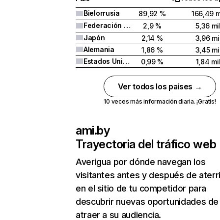
Bielorrusia
89,92 %
166,49 m
Federación Rusa
2,9 %
5,36 mi
Japón
2,14 %
3,96 mi
Alemania
1,86 %
3,45 mi
Estados Unidos
0,99 %
1,84 mi
Ver todos los países →
10 veces más información diaria. ¡Gratis!
ami.by
Trayectoria del tráfico web
Averigua por dónde navegan los
visitantes antes y después de aterr
en el sitio de tu competidor para
descubrir nuevas oportunidades de
atraer a su audiencia.