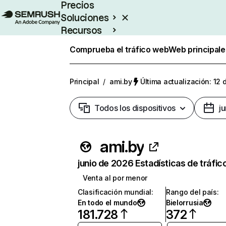
Precios
Soluciones
Recursos
Empresas
Comprueba el tráfico web
Web principale
Principal
/
ami.by
Última actualización: 12 
Todos los dispositivos
j
ami.by
junio de 2026 Estadísticas de tráfic
Venta al por menor
Clasificación mundial
:
Rango del país
:
En todo el mundo
Bielorrusia
181.728
372