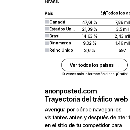
Brasil.
Todos los a
País
Canadá
47,61 %
7,89 mil
Estados Unidos
21,09 %
3,5 mil
Brasil
14,63 %
2,43 mi
Dinamarca
9,02 %
1,49 mil
Reino Unido
3,6 %
597
Ver todos los países →
10 veces más información diaria. ¡Gratis!
anonposted.com
Trayectoria del tráfico web
Averigua por dónde navegan los
visitantes antes y después de aterr
en el sitio de tu competidor para