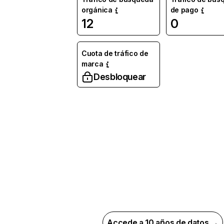
orgánica
de pago
12
0
Cuota de tráfico de
marca
Desbloquear
Accede a 10 años de datos →