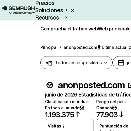
Precios
Soluciones
Recursos
Empresas
Comprueba el tráfico web
Web principale
Principal
/
anonposted.com
Última actualiz
Todos los dispositivos
j
anonposted.com
junio de 2026 Estadísticas de tráfic
Clasificación mundial
:
Rango del país
:
En todo el mundo
Canadá
1.193.375
77.903
Visitas
Puntuación de