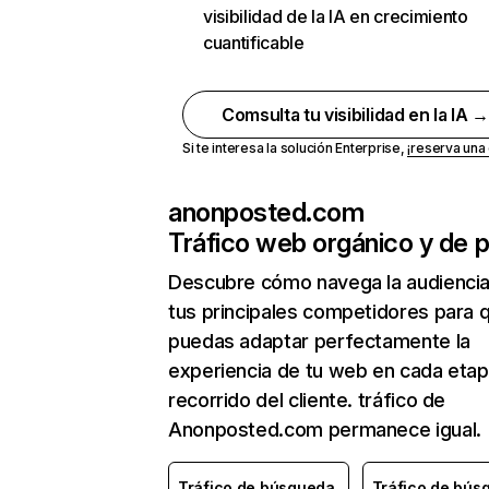
visibilidad de la IA en crecimiento
cuantificable
Comsulta tu visibilidad en la IA 
Si te interesa la solución Enterprise,
¡reserva un
anonposted.com
Tráfico web orgánico y de 
Descubre cómo navega la audienci
tus principales competidores para 
puedas adaptar perfectamente la
experiencia de tu web en cada etap
recorrido del cliente. tráfico de
Anonposted.com permanece igual.
Tráfico de búsqueda
Tráfico de bús