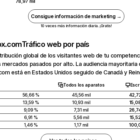
78,97 mil
Consigue información de marketing →
10 veces más información diaria. ¡Gratis!
ox.com
Tráfico web por país
stribución global de los visitantes web de tu competen
 mercados pasados por alto. La audiencia mayoritaria
com está en Estados Unidos seguido de Canadá y Rein
Todos los aparatos
Escr
56,66 %
45,56 mil
42,7
13,59 %
10,93 mil
15,0
9,09 %
7,31 mil
26,7
6,91 %
5,56 mil
15,5
1,46 %
1,17 mil
100,