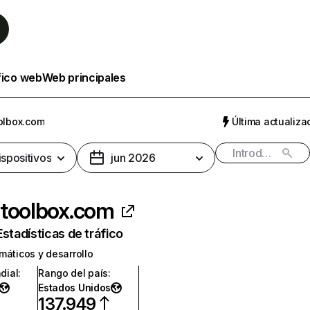
fico web
Web principales
olbox.com
Última actualizac
ispositivos
jun 2026
toolbox.com
Estadísticas de tráfico
máticos y desarrollo
dial
:
Rango del país
:
Estados Unidos
137.949