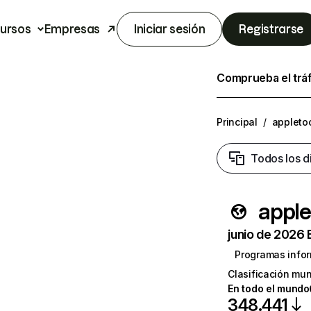
ursos
Empresas
Iniciar sesión
Registrarse
Comprueba el trá
Principal
/
appleto
Todos los d
apple
junio de 2026 
Programas infor
Clasificación mun
En todo el mundo
348.441