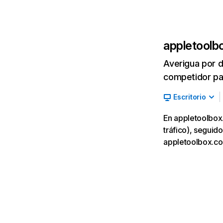
appletoolb
Averigua por d
competidor par
Escritorio
En appletoolbox
tráfico), seguid
appletoolbox.co