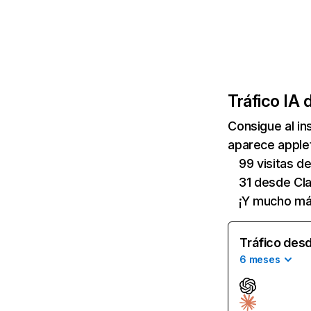
Tráfico IA 
Consigue al i
aparece applet
99 visitas 
31 desde Cl
¡Y mucho má
Tráfico desd
6 meses