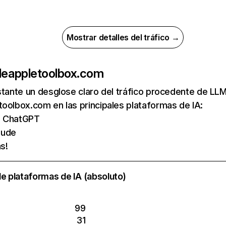
Mostrar detalles del tráfico →
de
appletoolbox.com
nstante un desglose claro del tráfico procedente de 
oolbox.com en las principales plataformas de IA:
de ChatGPT
aude
s!
e plataformas de IA (absoluto)
99
31