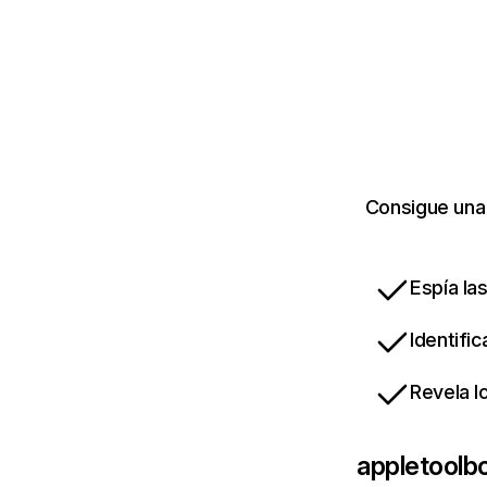
Consigue una 
Espía la
Identifi
Revela l
appletoolb