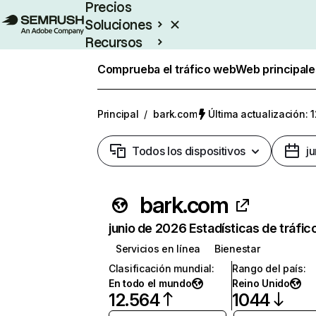
Precios
Soluciones
Recursos
Empresas
Comprueba el tráfico web
Web principale
Principal
/
bark.com
Última actualización: 
Todos los dispositivos
j
bark.com
junio de 2026 Estadísticas de tráfic
Servicios en línea
Bienestar
Clasificación mundial
:
Rango del país
:
En todo el mundo
Reino Unido
12.564
1044