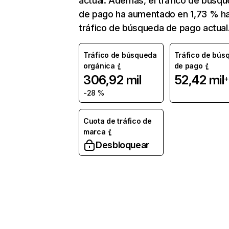
actual. Además, el tráfico de búsq
de pago ha aumentado en 1,73 % ha
tráfico de búsqueda de pago actual
Tráfico de búsqueda
Tráfico de bús
orgánica
de pago
306,92 mil
52,42 mil
+
-28 %
Cuota de tráfico de
marca
Desbloquear