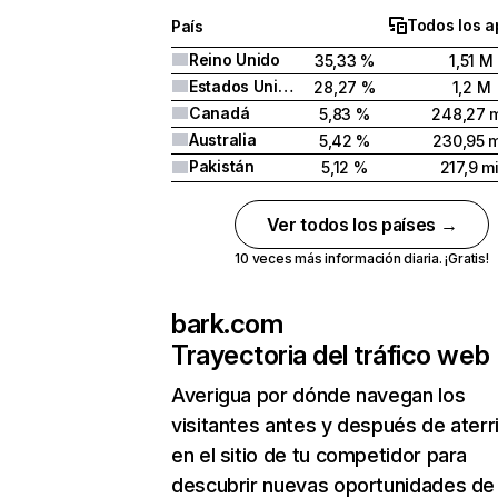
Todos los a
País
Reino Unido
35,33 %
1,51 M
Estados Unidos
28,27 %
1,2 M
Canadá
5,83 %
248,27 m
Australia
5,42 %
230,95 m
Pakistán
5,12 %
217,9 mi
Ver todos los países →
10 veces más información diaria. ¡Gratis!
bark.com
Trayectoria del tráfico web
Averigua por dónde navegan los
visitantes antes y después de aterr
en el sitio de tu competidor para
descubrir nuevas oportunidades de