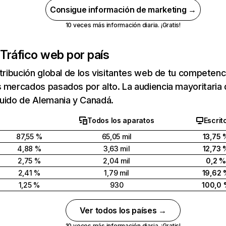
Consigue información de marketing →
10 veces más información diaria. ¡Gratis!
Tráfico web por país
stribución global de los visitantes web de tu competen
 mercados pasados por alto. La audiencia mayoritaria 
guido de Alemania y Canadá.
Todos los aparatos
Escrit
87,55 %
65,05 mil
13,75 
4,88 %
3,63 mil
12,73 
2,75 %
2,04 mil
0,2 
2,41 %
1,79 mil
19,62 
1,25 %
930
100,0
Ver todos los países →
10 veces más información diaria. ¡Gratis!