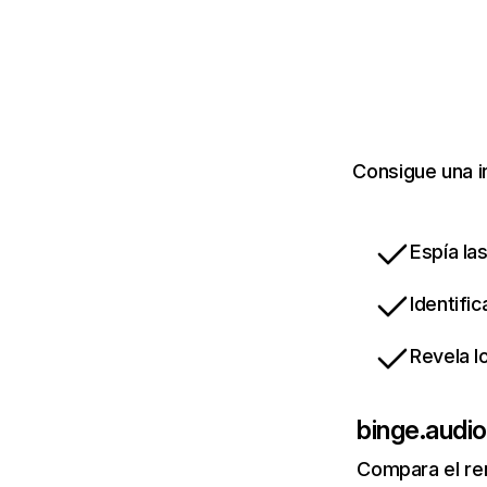
Consigue una i
Espía la
Identifi
Revela l
binge.audio
Compara el re