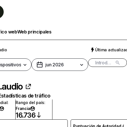
fico web
Web principales
udio
Última actualizac
ispositivos
jun 2026
.audio
Estadísticas de tráfico
dial
:
Rango del país
:
Francia
16.736
Puntuación de Autoridad