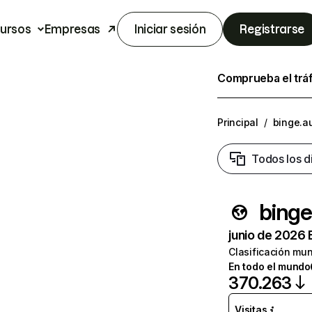
ursos
Empresas
Iniciar sesión
Registrarse
Comprueba el trá
Principal
/
binge.a
Todos los d
binge
junio de 2026 
Clasificación mun
En todo el mundo
370.263
Visitas