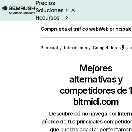
Precios
Soluciones
Recursos
Empresas
Comprueba el tráfico web
Web principale
Principal
/
bitmidi.com
/
Competidores
Últ
Mejores
alternativas y
competidores de 1
bitmidi.com
Descubre cómo navega por Intern
público de tus principales competido
que puedas adaptar perfectament