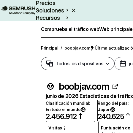
Precios
Soluciones
Recursos
Empresas
Comprueba el tráfico web
Web principale
Principal
/
boobjav.com
Última actualizació
Todos los dispositivos
j
boobjav.com
junio de 2026 Estadísticas de tráfic
Clasificación mundial
:
Rango del país
:
En todo el mundo
Japón
2.456.912
240.625
Visitas
Puntuación de