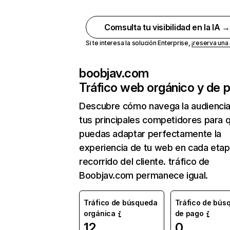
Comsulta tu visibilidad en la IA 
Si te interesa la solución Enterprise,
¡reserva un
boobjav.com
Tráfico web orgánico y de 
Descubre cómo navega la audienci
tus principales competidores para 
puedas adaptar perfectamente la
experiencia de tu web en cada etap
recorrido del cliente. tráfico de
Boobjav.com permanece igual.
Tráfico de búsqueda
Tráfico de bús
orgánica
de pago
12
0