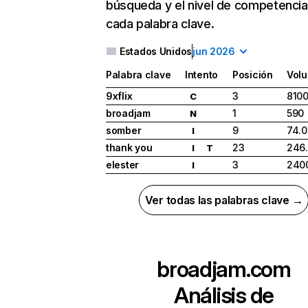
búsqueda y el nivel de competencia
cada palabra clave.
Estados Unidos
jun 2026
Palabra clave
Intento
Posición
Vol
9xflix
3
810
C
broadjam
1
590
N
somber
9
74.
I
thank you
23
246
I
T
elester
3
240
I
Ver todas las palabras clave →
broadjam.com
Análisis de