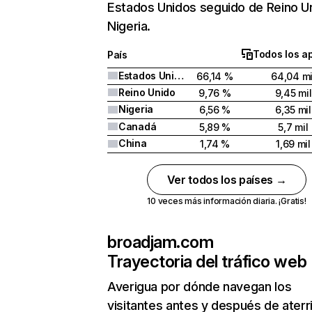
Estados Unidos seguido de Reino U
Nigeria.
Todos los a
País
Estados Unidos
66,14 %
64,04 mi
Reino Unido
9,76 %
9,45 mil
Nigeria
6,56 %
6,35 mil
Canadá
5,89 %
5,7 mil
China
1,74 %
1,69 mil
Ver todos los países →
10 veces más información diaria. ¡Gratis!
broadjam.com
Trayectoria del tráfico web
Averigua por dónde navegan los
visitantes antes y después de aterr