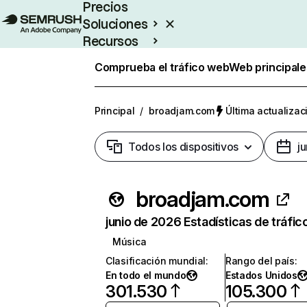
Precios
Soluciones
Recursos
Empresas
Comprueba el tráfico web
Web principale
Principal
/
broadjam.com
Última actualizac
Todos los dispositivos
j
broadjam.com
junio de 2026 Estadísticas de tráfic
Música
Clasificación mundial
:
Rango del país
:
En todo el mundo
Estados Unidos
301.530
105.300