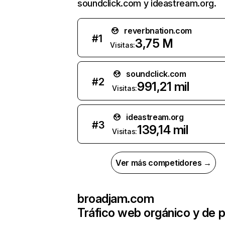
soundclick.com y ideastream.org.
reverbnation.com
#
1
3,75 M
Visitas:
soundclick.com
#
2
991,21 mil
Visitas:
ideastream.org
#
3
139,14 mil
Visitas:
Ver más competidores →
broadjam.com
Tráfico web orgánico y de 