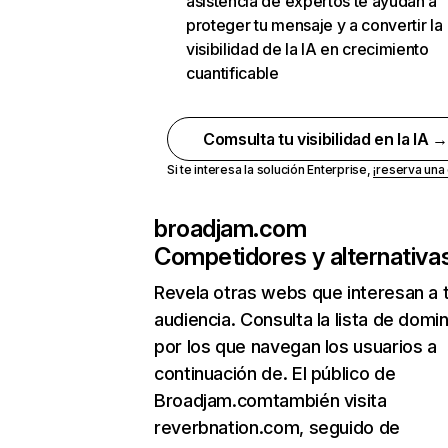
asistencia de expertos te ayudan a
proteger tu mensaje y a convertir la
visibilidad de la IA en crecimiento
cuantificable
Comsulta tu visibilidad en la IA 
Si te interesa la solución Enterprise,
¡reserva un
broadjam.com
Competidores y alternativa
Revela otras webs que interesan a 
audiencia. Consulta la lista de domi
por los que navegan los usuarios a
continuación de. El público de
Broadjam.comtambién visita
reverbnation.com, seguido de