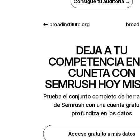
Consigue tu auditoría →
broadinstitute.org
broad
DEJA A TU
COMPETENCIA EN
CUNETA CON
SEMRUSH HOY MI
Prueba el conjunto completo de herr
de Semrush con una cuenta gratui
profundiza en los datos
Acceso gratuito a más datos