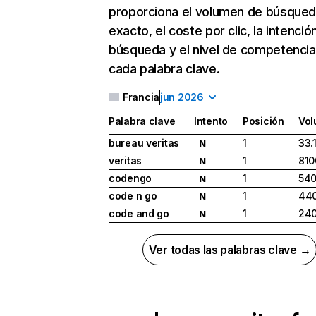
proporciona el volumen de búsque
exacto, el coste por clic, la intenció
búsqueda y el nivel de competencia
cada palabra clave.
Francia
jun 2026
Palabra clave
Intento
Posición
Vo
bureau veritas
1
33.
N
veritas
1
810
N
codengo
1
54
N
code n go
1
44
N
code and go
1
24
N
Ver todas las palabras clave →