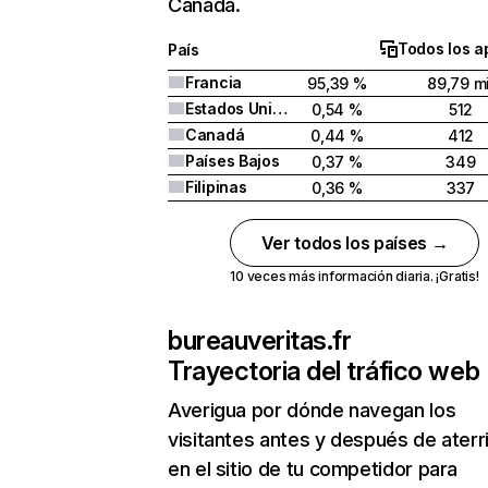
Canadá.
Todos los a
País
Francia
95,39 %
89,79 mi
Estados Unidos
0,54 %
512
Canadá
0,44 %
412
Países Bajos
0,37 %
349
Filipinas
0,36 %
337
Ver todos los países →
10 veces más información diaria. ¡Gratis!
bureauveritas.fr
Trayectoria del tráfico web
Averigua por dónde navegan los
visitantes antes y después de aterr
en el sitio de tu competidor para