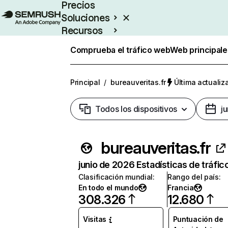
Precios
Soluciones
Recursos
Empresas
Comprueba el tráfico web
Web principale
Principal
/
bureauveritas.fr
Última actualiz
Todos los dispositivos
j
bureauveritas.fr
junio de 2026 Estadísticas de tráfic
Clasificación mundial
:
Rango del país
:
En todo el mundo
Francia
308.326
12.680
Visitas
Puntuación de